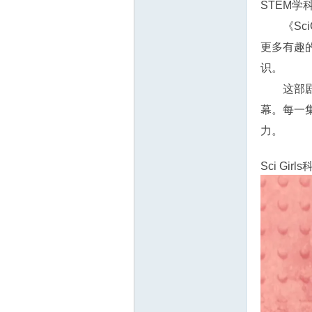
STEM
《Sc
更多有趣
识。
这部剧
幕。每一
源
力。
Sci Gi
网