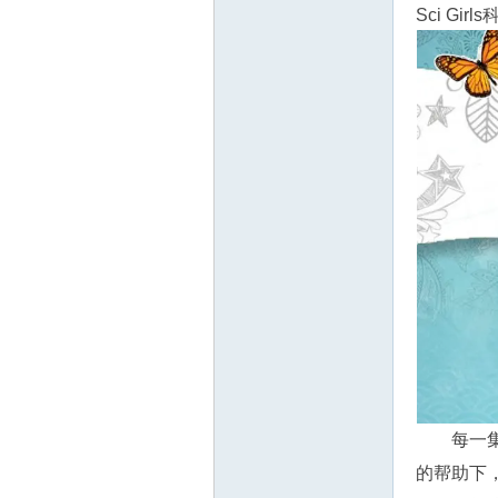
教
Sci Gi
育
每一
资
的帮助下