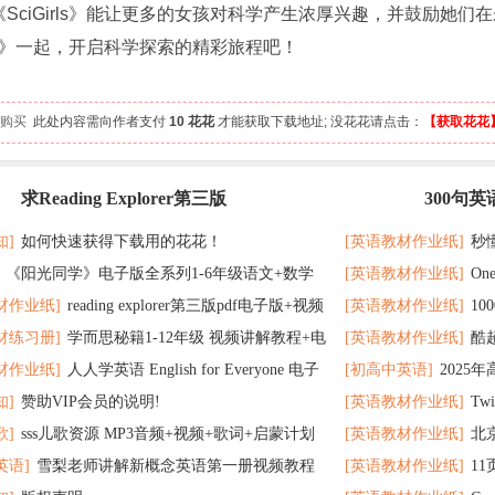
《SciGirls》能让更多的女孩对科学产生浓厚兴趣，并鼓励她
irls》一起，开启科学探索的精彩旅程吧！
 人购买
此处内容需向作者支付
10 花花
才能获取下载地址; 没花花请点击：
【获取花花
求Reading Explorer第三版
300句
最新
记 随便拿分
知]
如何快速获得下载用的花花！
[英语教材作业纸]
秒
《阳光同学》电子版全系列1-6年级语文+数学
[英语教材作业纸]
On
了
材作业纸]
reading explorer第三版pdf电子版+视频
[英语教材作业纸]
1
个暑假读太应景了
材练习册]
学而思秘籍1-12年级 视频讲解教程+电
[英语教材作业纸]
酷
百度云网盘下载
教材超好用
材作业纸]
人人学英语 English for Everyone 电子
[初高中英语]
2025
F全册 百度网盘
在完成时
知]
赞助VIP会员的说明!
[英语教材作业纸]
Tw
 百度网盘下载
歌]
sss儿歌资源 MP3音频+视频+歌词+启蒙计划
[英语教材作业纸]
北
英语]
雪梨老师讲解新概念英语第一册视频教程
[英语教材作业纸]
1
网盘下载
题 可下载打印