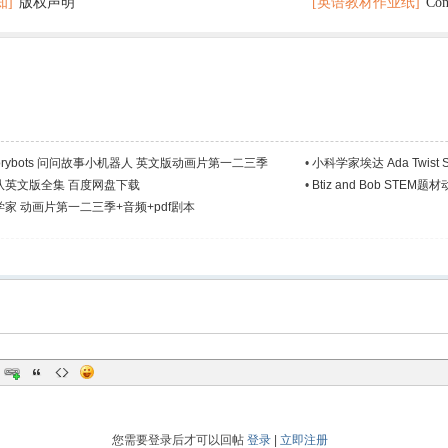
知]
版权声明
[英语教材作业纸]
Co
打印
分秘诀
 Storybots 问问故事小机器人 英文版动画片第一二三季
•
小科学家埃达 Ada Twist
队英文版全集 百度网盘下载
•
Btiz and Bob ST
家 动画片第一二三季+音频+pdf剧本
您需要登录后才可以回帖
登录
|
立即注册