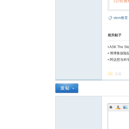
[公告通
stem教育
相关帖子
•
ASK The
•
博博鲁探险
•
阿达想当科学
回复