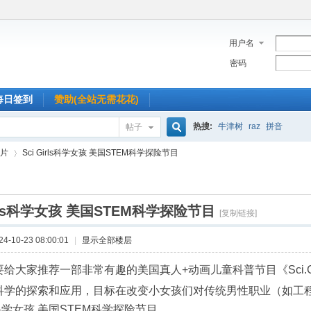
用户名
密码
每日签到
赞助(全站无需花花)
热搜:
牛津树
raz
拼音
帖子
搜
片
Sci Girls科学女孩 美国STEM科学探险节目
索
irls科学女孩 美国STEM科学探险节目
›
[复制链接]
-10-23 08:00:01
|
显示全部楼层
要给大家推荐一部非常有趣的美国真人+动画儿童科普节目《Sci.G
科学的探索和应用，目标在改变小女孩们对传统男性职业（如工
rls科学女孩 美国STEM科学探险节目