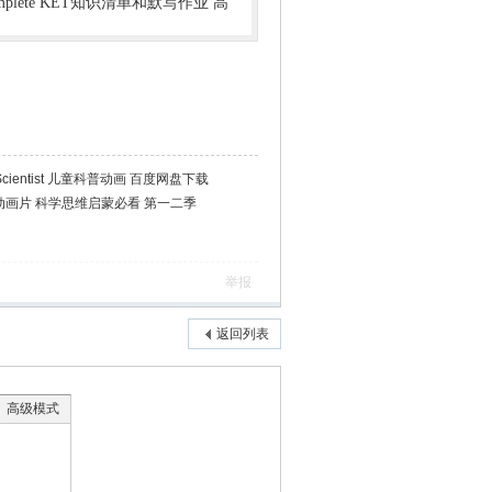
mplete KET知识清单和默写作业 高
 Scientist 儿童科普动画 百度网盘下载
EM题材动画片 科学思维启蒙必看 第一二季
举报
返回列表
高级模式