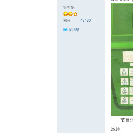
管理员
符
积分
43430
发消息
猴
节目
应用。