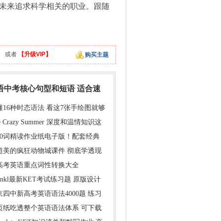
们在未来追求科学相关的职业。跟随
】
或者
【升级VIP】
购买主题
英语中考核心句型和短语 适合速
懂16种时态语法 看这7张手绘图就够
e Crazy Summer 深度和温情知识这
000词精读作业纸电子版！配套经典
超美的疯狂动物城课件 彻底学透现
年高考英语重点词性转换大全
inkl最新KET考试练习题 原版设计
京四中新高考英语语法4000题 练习
1页纸吃透整个英语语法体系 可下载