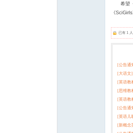
希望
《SciG
已有 1
热门
[公告通
[大语文]
[英语教
+英语
[思维教
+音频 
[英语教
子版PD
[公告通
版pdf
[英语儿
[新概念
百度云