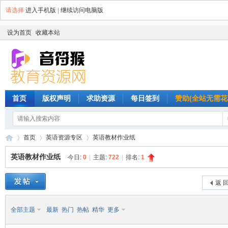
请选择
进入手机版
|
继续访问电脑版
设为首页
收藏本站
首页
版权声明
求助资源
每日签到
赞助(全站无需花
首页
英语资源专区
英语教材作业纸
英语教材作业纸
今日:
0
|
主题:
722
|
排名:
1
音
»
›
›
返 
全部主题
最新
热门
热帖
精华
更多