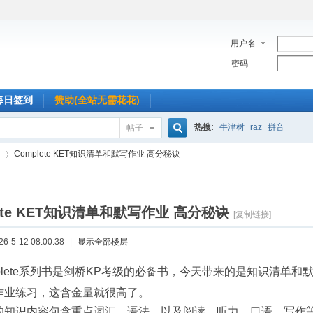
用户名
密码
每日签到
赞助(全站无需花花)
热搜:
牛津树
raz
拼音
帖子
搜
Complete KET知识清单和默写作业 高分秘诀
索
lete KET知识清单和默写作业 高分秘诀
›
[复制链接]
-5-12 08:00:38
|
显示全部楼层
mplete系列书是剑桥KP考级的必备书，今天带来的是知识清单
作业练习，这含金量就很高了。
的知识内容包含重点词汇、语法，以及阅读、听力、口语、写作