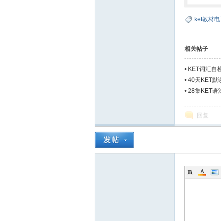
ket教材
相关帖子
•
KET词汇自
•
40天KET
•
28集KET
回复