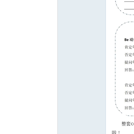
整套
啦！