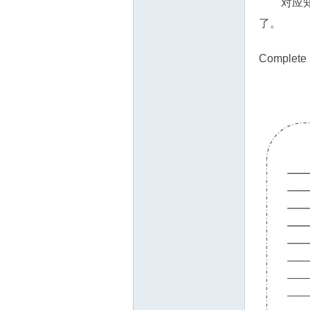
对应
了。
Comple
源
网