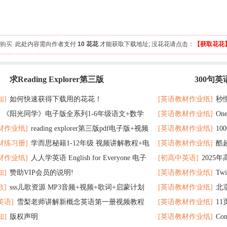
 人购买
此处内容需向作者支付
10 花花
才能获取下载地址; 没花花请点击：
【获取花花
求Reading Explorer第三版
300句
最新
记 随便拿分
知]
如何快速获得下载用的花花！
[英语教材作业纸]
秒
《阳光同学》电子版全系列1-6年级语文+数学
[英语教材作业纸]
On
了
材作业纸]
reading explorer第三版pdf电子版+视频
[英语教材作业纸]
1
个暑假读太应景了
材练习册]
学而思秘籍1-12年级 视频讲解教程+电
[英语教材作业纸]
酷
百度云网盘下载
教材超好用
材作业纸]
人人学英语 English for Everyone 电子
[初高中英语]
2025
F全册 百度网盘
在完成时
知]
赞助VIP会员的说明!
[英语教材作业纸]
Tw
 百度网盘下载
歌]
sss儿歌资源 MP3音频+视频+歌词+启蒙计划
[英语教材作业纸]
北
英语]
雪梨老师讲解新概念英语第一册视频教程
[英语教材作业纸]
1
网盘下载
题 可下载打印
知]
版权声明
[英语教材作业纸]
Co
打印