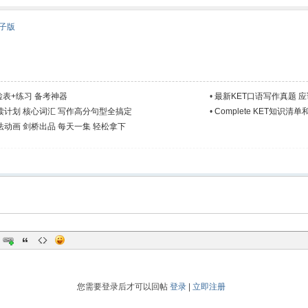
分秘诀
电子版
检表+练习 备考神器
•
最新KET口语写作真题 
默读计划 核心词汇 写作高分句型全搞定
•
Complete KET知识
语法动画 剑桥出品 每天一集 轻松拿下
您需要登录后才可以回帖
登录
|
立即注册