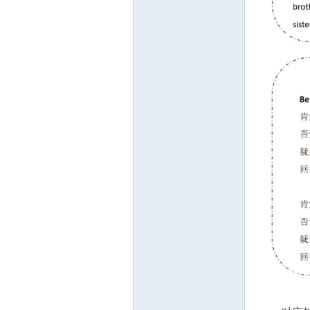
教
育
资