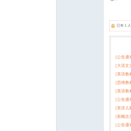
已有 1
热门
[公告通
[大语文]
[英语教
+英语
[思维教
+音频 
[英语教
子版PD
[公告通
版pdf
[英语儿
[新概念
百度云
[公告通