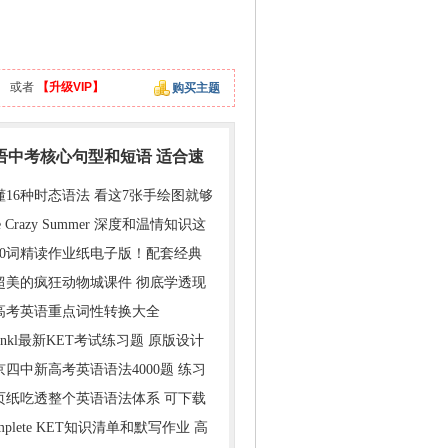
】
或者
【升级VIP】
购买主题
英语中考核心句型和短语 适合速
懂16种时态语法 看这7张手绘图就够
e Crazy Summer 深度和温情知识这
000词精读作业纸电子版！配套经典
超美的疯狂动物城课件 彻底学透现
年高考英语重点词性转换大全
inkl最新KET考试练习题 原版设计
京四中新高考英语语法4000题 练习
1页纸吃透整个英语语法体系 可下载
mplete KET知识清单和默写作业 高