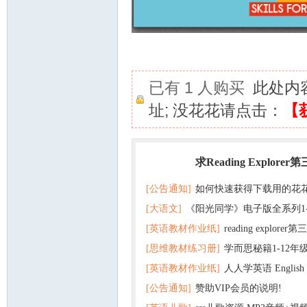
已有 1 人购买
此处内
址; 没花花请点击：
【
求Reading Explorer
热门
[公告通知]
如何快速获得下载用的花
[大语文]
《阳光同学》电子版全系列1
[英语教材作业纸]
reading explor
+英语
[思维教材练习册]
学而思秘籍1-12年
+音频 百度云网盘下载
[英语教材作业纸]
人人学英语 English f
子版PDF全册 百度网盘
[公告通知]
赞助VIP会员的说明!
版pdf 百度网盘下载