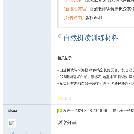
[英语儿歌]
sss儿歌资源 MP3音频+
[新概念英语]
雪梨老师讲解新概念英
百度云网盘下载
[公告通知]
版权声明
自然拼读训练材料
相关帖子
•
自然拼读练习海报 帮你搞定长短元音、复合混
•
276页渐进式自然拼读练习 题型丰富 拼读知识
•
精美且有趣的自然拼读技巧练习 卡通风格超可
回复
idspa
发表于 2024-3-18 20:10:46
|
显示全部楼
谢谢分享
0
3
8