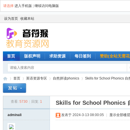
请选择
进入手机版
|
继续访问电脑版
设为首页
收藏本站
首页
版权声明
求助资源
每日签到
赞助(全站无需花
首页
英语资源专区
自然拼读phonics
Skills for School Pho
查看:
5730
|
回复:
1
Skills for School P
音
»
›
›
›
adminali
发表于 2024-3-13 08:00:05
|
显示全部楼