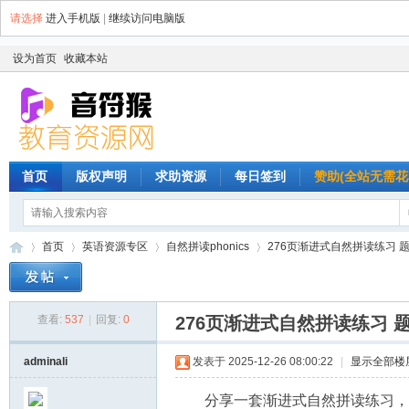
请选择
进入手机版
|
继续访问电脑版
设为首页
收藏本站
首页
版权声明
求助资源
每日签到
赞助(全站无需花
首页
英语资源专区
自然拼读phonics
276页渐进式自然拼读练习 题
查看:
537
|
回复:
0
276页渐进式自然拼读练习 
音
»
›
›
›
adminali
发表于 2025-12-26 08:00:22
|
显示全部楼
分享一套渐进式自然拼读练习，