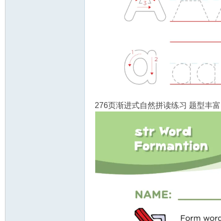
教
276页渐进式自然拼读练习 题型丰
育