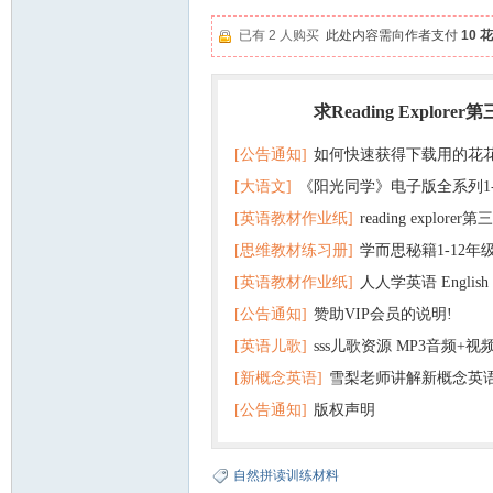
已有 2 人购买
此处内容需向作者支付
10 
求Reading Explorer
热门
[公告通知]
如何快速获得下载用的花
[大语文]
《阳光同学》电子版全系列1
[英语教材作业纸]
reading explor
+英语
[思维教材练习册]
学而思秘籍1-12年
+音频 百度云网盘下载
[英语教材作业纸]
人人学英语 English f
子版PDF全册 百度网盘
[公告通知]
赞助VIP会员的说明!
版pdf 百度网盘下载
[英语儿歌]
sss儿歌资源 MP3音频+
[新概念英语]
雪梨老师讲解新概念英
百度云网盘下载
[公告通知]
版权声明
自然拼读训练材料