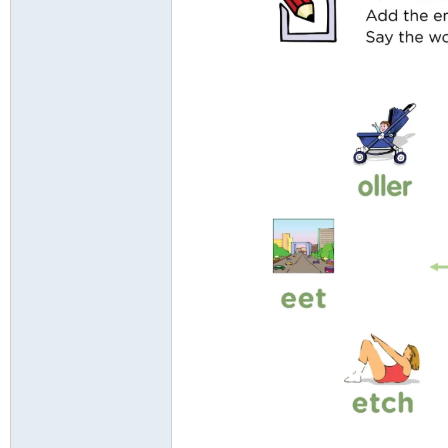
资
源
网