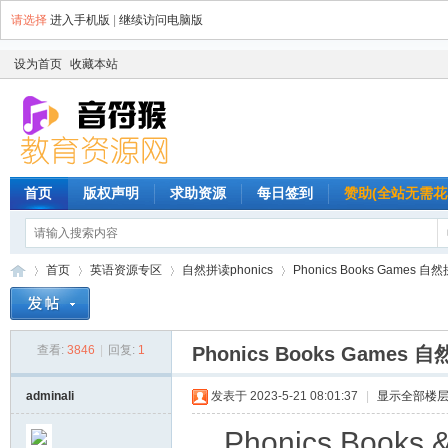
请选择
进入手机版
|
继续访问电脑版
设为首页
收藏本站
首页
版权声明
求助资源
每日签到
赞助(全站无需花
首页
英语资源专区
自然拼读phonics
Phonics Books Games
查看:
3846
|
回复:
1
Phonics Books Gam
音
»
›
›
›
adminali
发表于 2023-5-21 08:01:37
|
显示全部楼
Phonics Bo