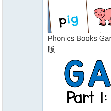
Phonics Book
版