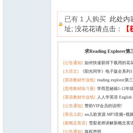
已有 1 人购买
此处内
址; 没花花请点击：
【
求Reading Explorer
热门
[公告通知]
如何快速获得下载用的花
[大语文]
《阳光同学》电子版全系列1
[英语教材作业纸]
reading explor
+英语
[思维教材练习册]
学而思秘籍1-12年
+音频 百度云网盘下载
[英语教材作业纸]
人人学英语 English f
子版PDF全册 百度网盘
[公告通知]
赞助VIP会员的说明!
版pdf 百度网盘下载
[英语儿歌]
sss儿歌资源 MP3音频+
[新概念英语]
雪梨老师讲解新概念英
百度云网盘下载
[公告通知]
版权声明