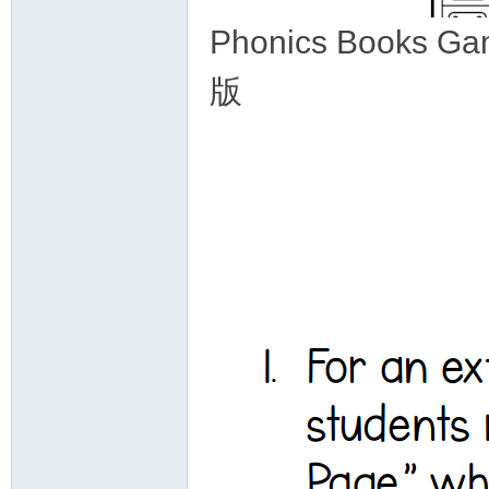
Phonics Book
版