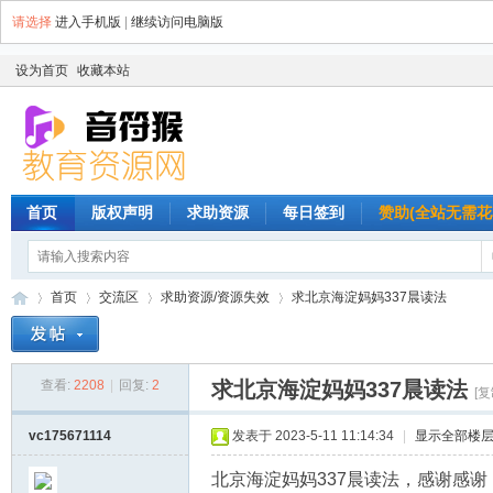
请选择
进入手机版
|
继续访问电脑版
设为首页
收藏本站
首页
版权声明
求助资源
每日签到
赞助(全站无需花
首页
交流区
求助资源/资源失效
求北京海淀妈妈337晨读法
查看:
2208
|
回复:
2
求北京海淀妈妈337晨读法
音
»
›
›
›
[
vc175671114
发表于 2023-5-11 11:14:34
|
显示全部楼
北京海淀妈妈337晨读法，感谢感谢