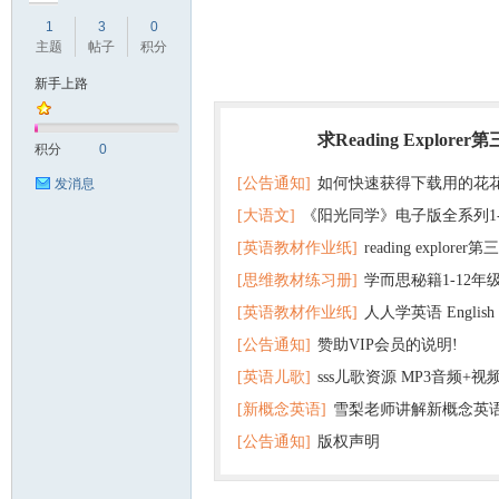
1
3
0
主题
帖子
积分
新手上路
符
求Reading Explorer
热门
积分
0
[公告通知]
如何快速获得下载用的花
发消息
[大语文]
《阳光同学》电子版全系列1
[英语教材作业纸]
reading explor
+英语
[思维教材练习册]
学而思秘籍1-12年
+音频 百度云网盘下载
[英语教材作业纸]
人人学英语 English f
子版PDF全册 百度网盘
猴
[公告通知]
赞助VIP会员的说明!
版pdf 百度网盘下载
[英语儿歌]
sss儿歌资源 MP3音频+
[新概念英语]
雪梨老师讲解新概念英
百度云网盘下载
[公告通知]
版权声明