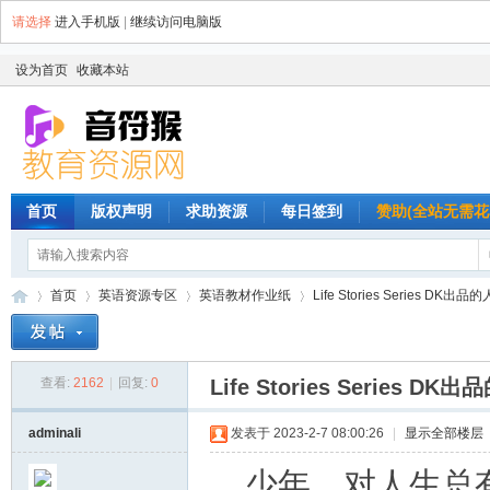
请选择
进入手机版
|
继续访问电脑版
设为首页
收藏本站
首页
版权声明
求助资源
每日签到
赞助(全站无需花
首页
英语资源专区
英语教材作业纸
Life Stories Series DK
查看:
2162
|
回复:
0
Life Stories Series
音
»
›
›
›
adminali
发表于 2023-2-7 08:00:26
|
显示全部楼层
少年，对人生总