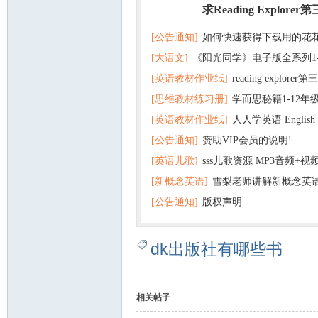
求Reading Explorer
热门
[公告通知]
如何快速获得下载用的花
[大语文]
《阳光同学》电子版全系列1
[英语教材作业纸]
reading explor
+英语
[思维教材练习册]
学而思秘籍1-12年
+音频 百度云网盘下载
[英语教材作业纸]
人人学英语 English f
子版PDF全册 百度网盘
[公告通知]
赞助VIP会员的说明!
版pdf 百度网盘下载
[英语儿歌]
sss儿歌资源 MP3音频+
[新概念英语]
雪梨老师讲解新概念英
百度云网盘下载
[公告通知]
版权声明
dk出版社有哪些书
相关帖子