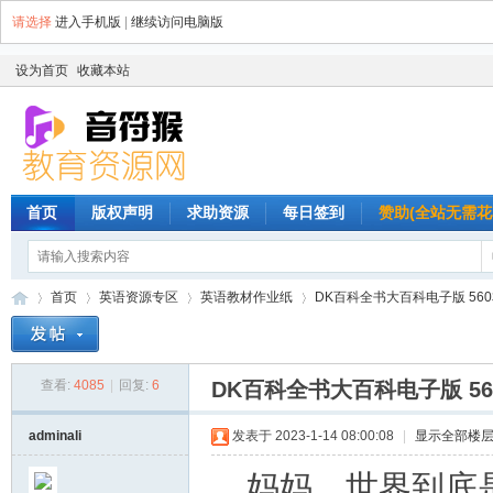
请选择
进入手机版
|
继续访问电脑版
设为首页
收藏本站
首页
版权声明
求助资源
每日签到
赞助(全站无需花
首页
英语资源专区
英语教材作业纸
DK百科全书大百科电子版 560本
查看:
4085
|
回复:
6
DK百科全书大百科电子版 5
音
»
›
›
›
adminali
发表于 2023-1-14 08:00:08
|
显示全部楼
妈妈，世界到底