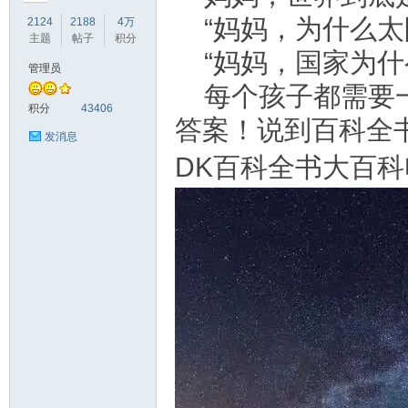
“妈妈，为什么太
2124
2188
4万
主题
帖子
积分
“妈妈，国家为什
管理员
每个孩子都需要
符
积分
43406
答案！说到百科全
发消息
DK百科全书大百
猴