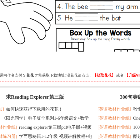
容需向作者支付
5 花花
才能获取下载地址; 没花花请点击：
【获取花花】
或者
【升级VI
求Reading Explorer第三版
300句
最新
记 随便拿分
知]
如何快速获得下载用的花花！
[英语教材作业纸]
秒
《阳光同学》电子版全系列1-6年级语文+数学
[英语教材作业纸]
On
了
材作业纸]
reading explorer第三版pdf电子版+视频
[英语教材作业纸]
1
个暑假读太应景了
材练习册]
学而思秘籍1-12年级 视频讲解教程+电
[英语教材作业纸]
酷
百度云网盘下载
教材超好用