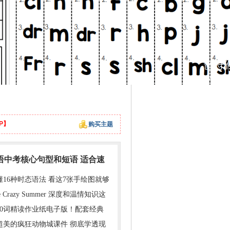
P】
购买主题
英语中考核心句型和短语 适合速
懂16种时态语法 看这7张手绘图就够
e Crazy Summer 深度和温情知识这
000词精读作业纸电子版！配套经典
超美的疯狂动物城课件 彻底学透现