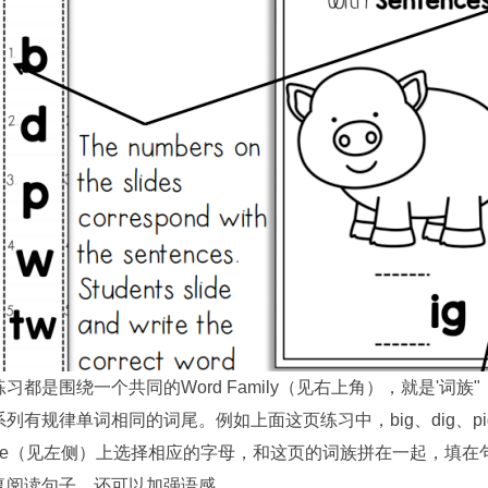
习都是围绕一个共同的Word Family（见右上角），就是'词
列有规律单词相同的词尾。例如上面这页练习中，big、dig、pig、w
lide（见左侧）上选择相应的字母，和这页的词族拼在一起，填
复阅读句子，还可以加强语感。