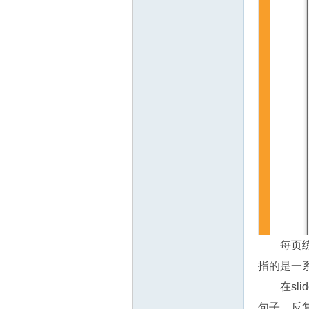
教
育
每页练
指的是一系
资
在s
句子。反