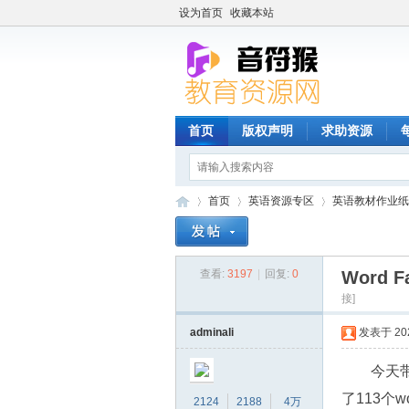
设为首页
收藏本站
首页
版权声明
求助资源
首页
英语资源专区
英语教材作业纸
查看:
3197
|
回复:
0
Word F
音
»
›
›
接]
adminali
发表于 2022
今天带给
了113个wo
2124
2188
4万