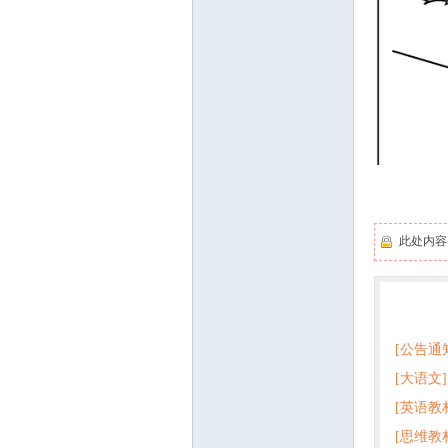
此处内
热门
[公告通
[大语文]
[英语教
+英语
[思维教
+音频 