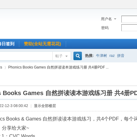
用户名
密码
每日签到
赞助(全站无需花花)
热搜:
牛津树
raz
拼音
帖子
搜
s
Phonics Books Games 自然拼读读本游戏练习册 共4册PDF ...
索
cs Books Games 自然拼读读本游戏练习册 共4册P
›
-12-3 08:00:42
|
显示全部楼层
nics Books & Games 自然拼读读本游戏练习，共4个PD
。分享给大家~
t 1：CVC Words