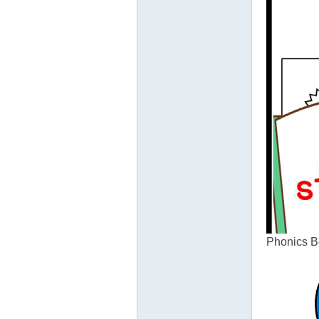
教
育
Phonics 
资