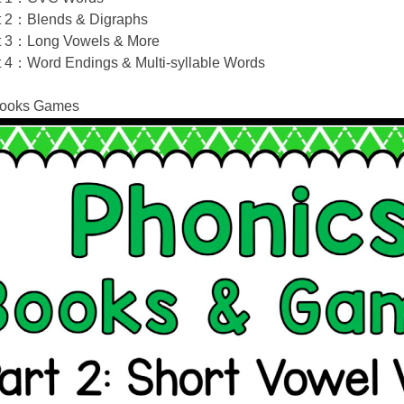
t 2：Blends & Digraphs
t 3：Long Vowels & More
t 4：Word Endings & Multi-syllable Words
Books Games