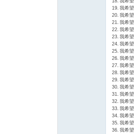
18. 我
19. 我
20. 我
21. 我
22. 我
23. 我
24. 我
25. 我
26. 我
27. 我
28. 我希
29. 我
30. 我
31. 我
32. 我
33. 我
34. 我
35. 我
36. 我