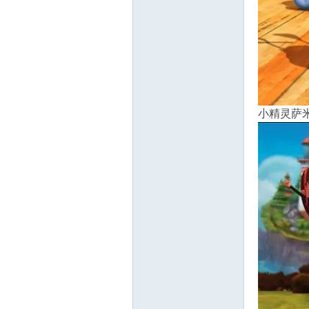
教
小精灵萨
育
资