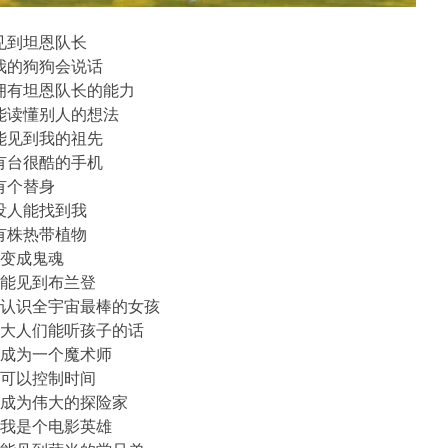
望见到坦恩队长
望我的狗狗会说话
望拥有坦恩队长的能力
望能读懂别人的想法
望能见到我的祖先
望有台很酷的手机
望有个替身
望没人能找到我
望有株热带植物
希望变成鬼魂
希望能见到布兰登
希望认识全宇宙最棒的女孩
希望大人们能听孩子的话
希望成为一个魔术师
希望可以控制时间
希望成为伟大的探险家
希望我是个电影英雄