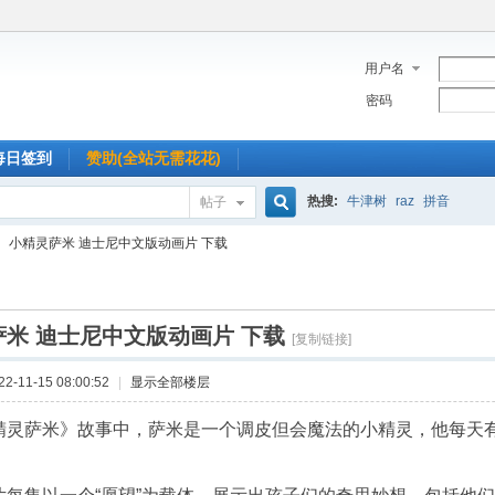
用户名
密码
每日签到
赞助(全站无需花花)
热搜:
牛津树
raz
拼音
帖子
搜
小精灵萨米 迪士尼中文版动画片 下载
索
米 迪士尼中文版动画片 下载
[复制链接]
-11-15 08:00:52
|
显示全部楼层
精灵萨米》故事中，萨米是一个调皮但会魔法的小精灵，他每天