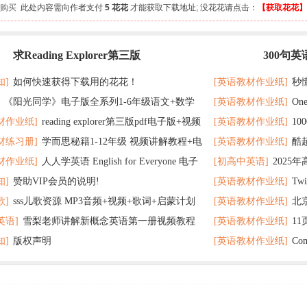
 人购买
此处内容需向作者支付
5 花花
才能获取下载地址; 没花花请点击：
【获取花花】
求Reading Explorer第三版
300句
最新
记 随便拿分
知]
如何快速获得下载用的花花！
[英语教材作业纸]
秒
《阳光同学》电子版全系列1-6年级语文+数学
[英语教材作业纸]
On
了
材作业纸]
reading explorer第三版pdf电子版+视频
[英语教材作业纸]
1
个暑假读太应景了
材练习册]
学而思秘籍1-12年级 视频讲解教程+电
[英语教材作业纸]
酷
百度云网盘下载
教材超好用
材作业纸]
人人学英语 English for Everyone 电子
[初高中英语]
2025
F全册 百度网盘
在完成时
知]
赞助VIP会员的说明!
[英语教材作业纸]
Tw
 百度网盘下载
歌]
sss儿歌资源 MP3音频+视频+歌词+启蒙计划
[英语教材作业纸]
北
英语]
雪梨老师讲解新概念英语第一册视频教程
[英语教材作业纸]
1
网盘下载
题 可下载打印
知]
版权声明
[英语教材作业纸]
Co
打印
分秘诀