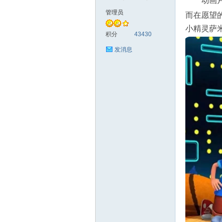
动画
管理员
而在愿望
小精灵萨
符
积分
43430
发消息
猴