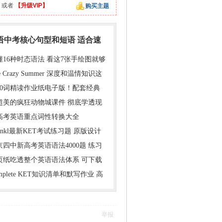
或者
【升级VIP】
购买主题
英语中考核心句型和短语 适合速
懂16种时态语法 看这7张手绘图就够
e Crazy Summer 深度和温情知识这
000词精读作业纸电子版！配套经典
超美的疯狂动物城课件 彻底学透现
年高考英语重点词性转换大全
inkl最新KET考试练习题 原版设计
京四中新高考英语语法4000题 练习
1页纸吃透整个英语语法体系 可下载
mplete KET知识清单和默写作业 高
举报