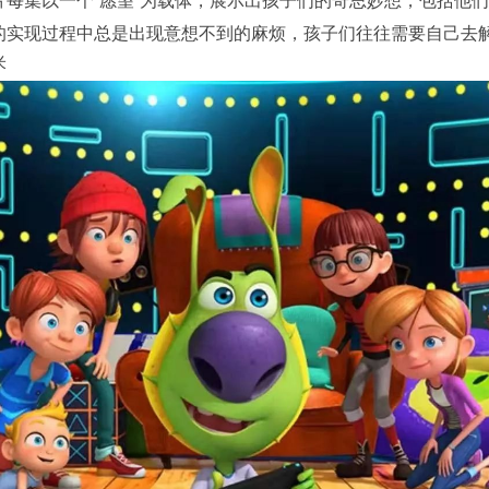
片每集以一个“愿望”为载体，展示出孩子们的奇思妙想，包括他
的实现过程中总是出现意想不到的麻烦，孩子们往往需要自己去
米