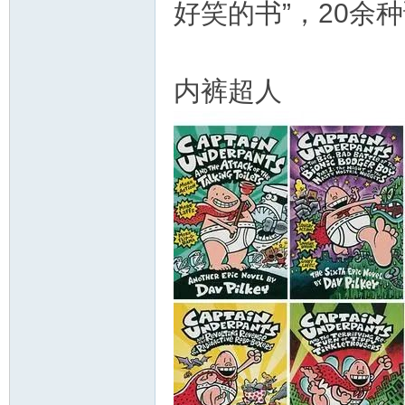
好笑的书”，20余
资
内裤超人
源
网