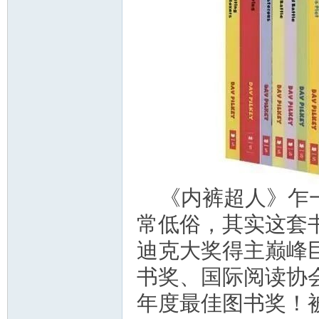
教
育
《内裤超人》乍
常低俗，其实这套
迪克大奖得主巅峰
书奖、国际阅读协
年度最佳图书奖！