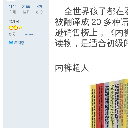
2124
2188
4万
全世界孩子都在
主题
帖子
积分
被翻译成 20 多
管理员
逊销售榜上，《内
符
积分
43442
读物，是适合初级阅读者
发消息
内裤超人
猴