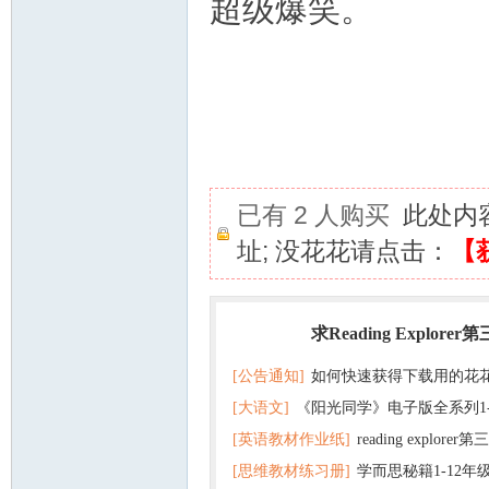
超级爆笑。
已有 2 人购买
此处内
址; 没花花请点击：
【
求Reading Explorer
热门
[公告通知]
如何快速获得下载用的花
[大语文]
《阳光同学》电子版全系列1
[英语教材作业纸]
reading explor
+英语
[思维教材练习册]
学而思秘籍1-12年
+音频 百度云网盘下载