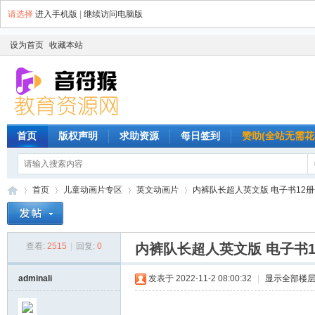
请选择
进入手机版
|
继续访问电脑版
设为首页
收藏本站
首页
版权声明
求助资源
每日签到
赞助(全站无需花
首页
儿童动画片专区
英文动画片
内裤队长超人英文版 电子书12册+
查看:
2515
|
回复:
0
内裤队长超人英文版 电子书1
音
»
›
›
›
adminali
发表于 2022-11-2 08:00:32
|
显示全部楼