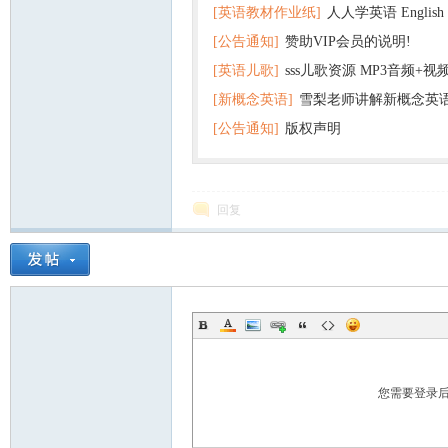
[英语教材作业纸]
人人学英语 English f
子版PDF全册 百度网盘
[公告通知]
赞助VIP会员的说明!
版pdf 百度网盘下载
[英语儿歌]
sss儿歌资源 MP3音频+
[新概念英语]
雪梨老师讲解新概念英
百度云网盘下载
[公告通知]
版权声明
回复
您需要登录