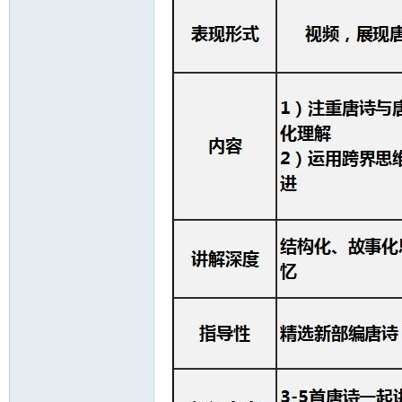
资
源
网