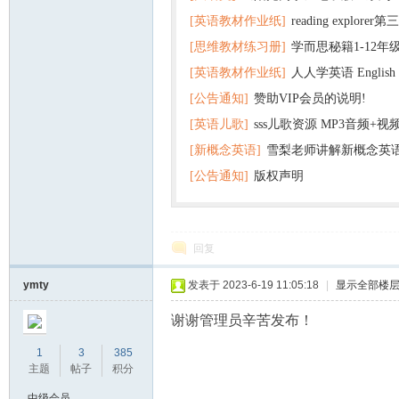
[英语教材作业纸]
reading explor
+英语
[思维教材练习册]
学而思秘籍1-12年
+音频 百度云网盘下载
[英语教材作业纸]
人人学英语 English f
子版PDF全册 百度网盘
[公告通知]
赞助VIP会员的说明!
版pdf 百度网盘下载
[英语儿歌]
sss儿歌资源 MP3音频+
[新概念英语]
雪梨老师讲解新概念英
百度云网盘下载
[公告通知]
版权声明
回复
ymty
发表于 2023-6-19 11:05:18
|
显示全部楼
谢谢管理员辛苦发布！
1
3
385
主题
帖子
积分
中级会员