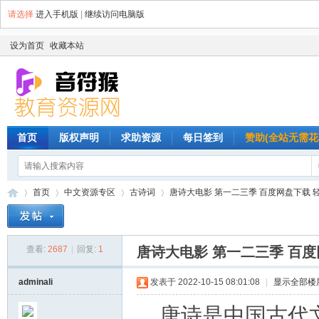
请选择
进入手机版
|
继续访问电脑版
设为首页
收藏本站
首页
版权声明
求助资源
每日签到
赞助(全站无需花
首页
中文资源专区
古诗词
唐诗大电影 第一二三季 百度网盘下载 轻松
查看:
2687
|
回复:
1
唐诗大电影 第一二三季 百
音
»
›
›
›
adminali
发表于 2022-10-15 08:01:08
|
显示全部楼
唐诗是中国古代