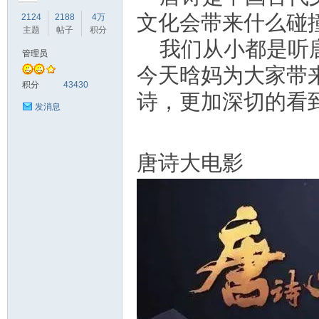
文化会带来什么碰
2124
2188
4万
主题
帖子
积分
我们从小都是听
管理员
今天晗妈为大家带
符
积分
43430
诗，更加深切的看
发消息
唐诗大电影
猴