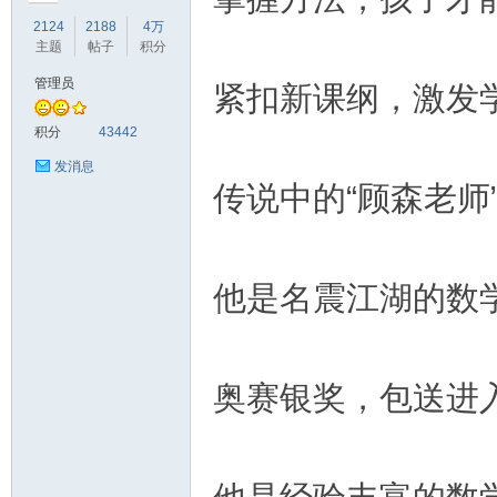
2124
2188
4万
主题
帖子
积分
管理员
紧扣新课纲，激发
符
积分
43442
发消息
传说中的“顾森老师
他是名震江湖的数
猴
奥赛银奖，包送进