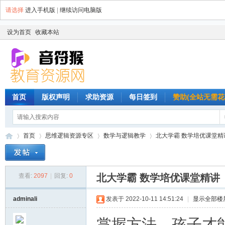
请选择
进入手机版
|
继续访问电脑版
设为首页
收藏本站
首页
版权声明
求助资源
每日签到
赞助(全站无需花
首页
思维逻辑资源专区
数学与逻辑教学
北大学霸 数学培优课堂精讲
查看:
2097
|
回复:
0
北大学霸 数学培优课堂精讲
音
»
›
›
›
adminali
发表于 2022-10-11 14:51:24
|
显示全部楼
掌握方法，孩子才