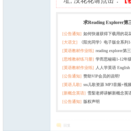
址; 没花花请点击：
【
求Reading Explorer
热门
[公告通知]
如何快速获得下载用的花
[大语文]
《阳光同学》电子版全系列1
[英语教材作业纸]
reading explor
+英语
[思维教材练习册]
学而思秘籍1-12年
+音频 百度云网盘下载
[英语教材作业纸]
人人学英语 English f
子版PDF全册 百度网盘
[公告通知]
赞助VIP会员的说明!
版pdf 百度网盘下载
[英语儿歌]
sss儿歌资源 MP3音频+
[新概念英语]
雪梨老师讲解新概念英
百度云网盘下载
[公告通知]
版权声明
回复