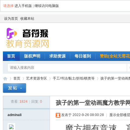
请选择
进入手机版
|
继续访问电脑版
设为首页
收藏本站
首页
版权声明
求助资源
每日签到
赞助(全站无需花
首页
艺术资源专区
手工/书法/黏土/折纸/棋类等
孩子的第一堂动画
查看:
1824
|
回复:
0
孩子的第一堂动画魔方教学
音
»
›
›
›
adminali
发表于 2022-9-26 08:00:28
|
显示全部楼
魔方拥有竞速、