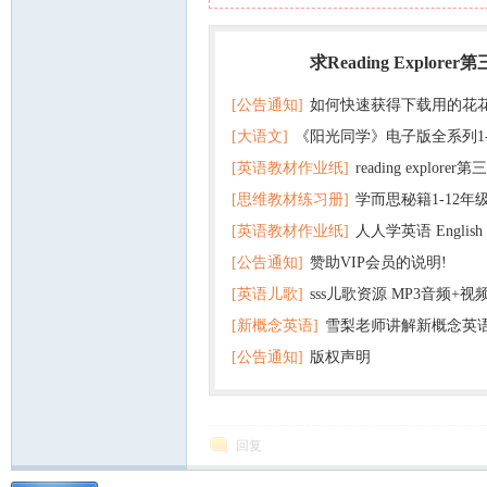
求Reading Explorer
热门
[公告通知]
如何快速获得下载用的花
[大语文]
《阳光同学》电子版全系列1
[英语教材作业纸]
reading explor
+英语
[思维教材练习册]
学而思秘籍1-12年
+音频 百度云网盘下载
[英语教材作业纸]
人人学英语 English f
子版PDF全册 百度网盘
[公告通知]
赞助VIP会员的说明!
版pdf 百度网盘下载
[英语儿歌]
sss儿歌资源 MP3音频+
[新概念英语]
雪梨老师讲解新概念英
百度云网盘下载
[公告通知]
版权声明
回复