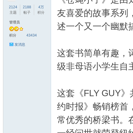
2124
2188
4万
友喜爱的故事系列
主题
帖子
积分
管理员
述一个又一个幽默
符
积分
43434
发消息
这套书简单有趣，词汇
级非母语小学生自主
这套《FLY GU
猴
约时报》畅销榜首，
常优秀的桥梁书。