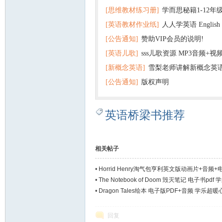
[思维教材练习册]
学而思秘籍1-12年
+音频 百度云网盘下载
[英语教材作业纸]
人人学英语 English f
子版PDF全册 百度网盘
[公告通知]
赞助VIP会员的说明!
版pdf 百度网盘下载
[英语儿歌]
sss儿歌资源 MP3音频+
[新概念英语]
雪梨老师讲解新概念英
百度云网盘下载
[公告通知]
版权声明
英语桥梁书推荐
相关帖子
•
Horrid Henry淘气包亨利英文版动画片+音频+
•
The Notebook of Doom 毁灭笔记 电子书pd
•
Dragon Tales绘本 电子版PDF+音频 学乐超
回复