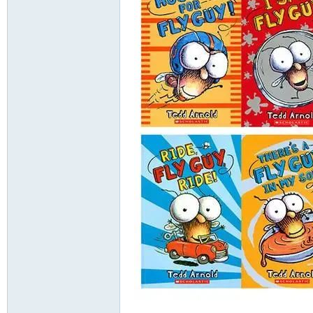
资
源
网