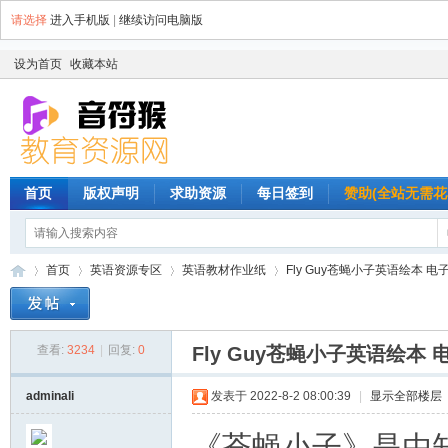
请选择
进入手机版
|
继续访问电脑版
设为首页
收藏本站
首页
版权声明
求助资源
每日签到
赞助(全站无需花
首页
英语资源专区
英语教材作业纸
Fly Guy苍蝇小子英语绘本 电子
查看:
3234
|
回复:
0
Fly Guy苍蝇小子英语绘本
音
»
›
›
›
adminali
发表于 2022-8-2 08:00:39
|
显示全部楼层
《苍蝇小子》是由