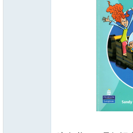
资
源
网