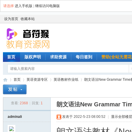
请选择
进入手机版
|
继续访问电脑版
设为首页
收藏本站
首页
版权声明
求助资源
每日签到
赞助(全站无需花
首页
英语资源专区
英语教材作业纸
朗文语法New Grammar Ti
查看:
2368
|
回复:
1
朗文语法New Grammar T
音
»
›
›
›
adminali
发表于 2022-5-23 08:00:52
|
显示全部楼
朗文语法教材《New