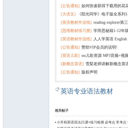
[公告通知]
如何快速获得下载用的花
[大语文]
《阳光同学》电子版全系列1
[英语教材作业纸]
reading explor
+英语
[思维教材练习册]
学而思秘籍1-12年
+音频 百度云网盘下载
[英语教材作业纸]
人人学英语 English f
子版PDF全册 百度网盘
[公告通知]
赞助VIP会员的说明!
版pdf 百度网盘下载
[英语儿歌]
sss儿歌资源 MP3音频+
[新概念英语]
雪梨老师讲解新概念英
百度云网盘下载
[公告通知]
版权声明
英语专业语法教材
相关帖子
•
小升初英语语法21课+练习检测 必考点 常考点