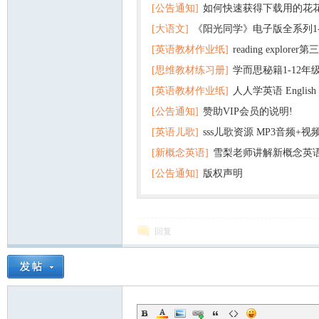
[公告通知]
如何快速获得下载用的花
[大语文]
《阳光同学》电子版全系列1
[英语教材作业纸]
reading explor
+英语
[思维教材练习册]
学而思秘籍1-12年
+音频 百度云网盘下载
[英语教材作业纸]
人人学英语 English f
子版PDF全册 百度网盘
[公告通知]
赞助VIP会员的说明!
版pdf 百度网盘下载
[英语儿歌]
sss儿歌资源 MP3音频+
[新概念英语]
雪梨老师讲解新概念英
百度云网盘下载
[公告通知]
版权声明
回复