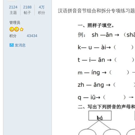
2124
2188
4万
汉语拼音音节组合和拆分专项练习题
主题
帖子
积分
管理员
符
积分
43434
发消息
猴