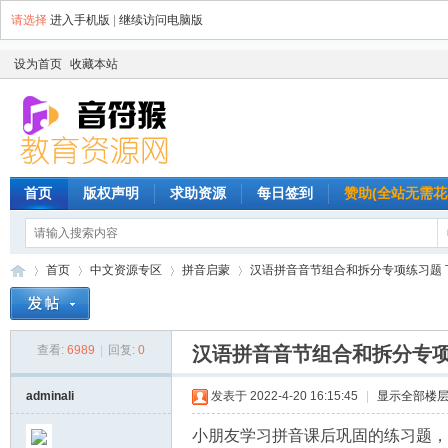
请选择
进入手机版
|
继续访问电脑版
设为首页
收藏本站
首页
版权声明
求助资源
每日签到
赞助(全站无需花
首页
中文资源专区
拼音启蒙
汉语拼音音节组合和拆分专项练习题 下载
查看:
6989
|
回复:
0
汉语拼音音节组合和拆分专项
音
»
›
›
›
adminali
发表于 2022-4-20 16:15:45
|
显示全部楼
小朋友学习拼音课后巩固的练习题，