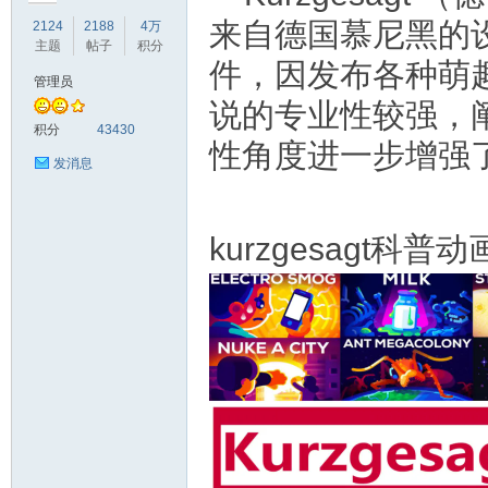
来自德国慕尼黑的
2124
2188
4万
主题
帖子
积分
件，因发布各种萌
管理员
说的专业性较强，
符
积分
43430
性角度进一步增强
发消息
kurzgesagt科
猴