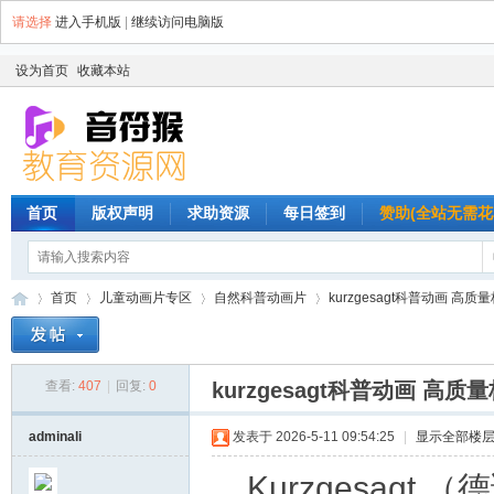
请选择
进入手机版
|
继续访问电脑版
设为首页
收藏本站
首页
版权声明
求助资源
每日签到
赞助(全站无需花
首页
儿童动画片专区
自然科普动画片
kurzgesagt科普动画 高
查看:
407
|
回复:
0
kurzgesagt科普动画 高
音
»
›
›
›
adminali
发表于 2026-5-11 09:54:25
|
显示全部楼
Kurzgesag