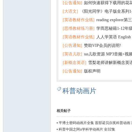
[公告通知]
如何快速获得下载用的花
[大语文]
《阳光同学》电子版全系列1
[英语教材作业纸]
reading explor
+英语
[思维教材练习册]
学而思秘籍1-12年
+音频 百度云网盘下载
[英语教材作业纸]
人人学英语 English f
子版PDF全册 百度网盘
[公告通知]
赞助VIP会员的说明!
版pdf 百度网盘下载
[英语儿歌]
sss儿歌资源 MP3音频+
[新概念英语]
雪梨老师讲解新概念英
百度云网盘下载
[公告通知]
版权声明
科普动画片
相关帖子
•
平博士密码动画片全集 首部诺贝尔奖科普动画 
•
科普中国之阿u学科学动画片 全32集