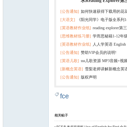
求Reading Explorer
热门
[公告通知]
如何快速获得下载用的花
[大语文]
《阳光同学》电子版全系列1
[英语教材作业纸]
reading explor
+英语
[思维教材练习册]
学而思秘籍1-12年
+音频 百度云网盘下载
[英语教材作业纸]
人人学英语 English f
子版PDF全册 百度网盘
[公告通知]
赞助VIP会员的说明!
版pdf 百度网盘下载
[英语儿歌]
sss儿歌资源 MP3音频+
[新概念英语]
雪梨老师讲解新概念英
百度云网盘下载
[公告通知]
版权声明
fce
相关帖子