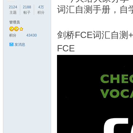
词汇自测手册，自
2124
2188
4万
主题
帖子
积分
管理员
符
剑桥FCE词汇自测+训练手
积分
43430
发消息
FCE
猴