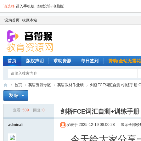
请选择
进入手机版
|
继续访问电脑版
设为首页
收藏本站
首页
版权声明
求助资源
每日签到
赞助(全站无需花
首页
英语资源专区
英语教材作业纸
剑桥FCE词汇自测+训练手册 Check Yo
查看:
509
|
回复:
0
剑桥FCE词汇自测+训练手册 Check
音
»
›
›
›
adminali
发表于 2025-12-19 08:00:28
|
显示全部楼
今天给大家分享