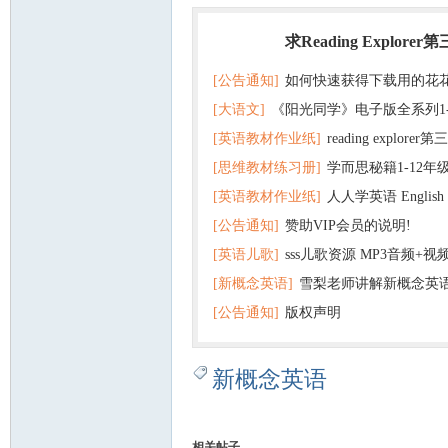
求Reading Explorer
热门
[公告通知]
如何快速获得下载用的花
[大语文]
《阳光同学》电子版全系列1
[英语教材作业纸]
reading explor
+英语
[思维教材练习册]
学而思秘籍1-12年
+音频 百度云网盘下载
[英语教材作业纸]
人人学英语 English f
子版PDF全册 百度网盘
[公告通知]
赞助VIP会员的说明!
版pdf 百度网盘下载
[英语儿歌]
sss儿歌资源 MP3音频+
[新概念英语]
雪梨老师讲解新概念英
百度云网盘下载
[公告通知]
版权声明
新概念英语
相关帖子