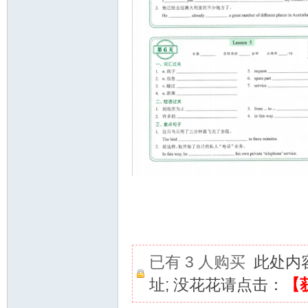
资
源
已有 3 人购买
此处内
址; 没花花请点击：
【
网