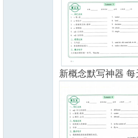
教
新概念默写神器 每
育