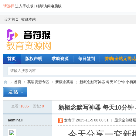
请选择
进入手机版
|
继续访问电脑版
设为首页
收藏本站
首页
版权声明
求助资源
每日签到
赞助(全站无需花
首页
英语资源专区
新概念英语
新概念默写神器 每天10分钟 小初英
查看:
1035
|
回复:
0
新概念默写神器 每天10分
音
»
›
›
›
adminali
发表于 2025-11-5 08:00:31
|
显示全部楼
今天分享一套新