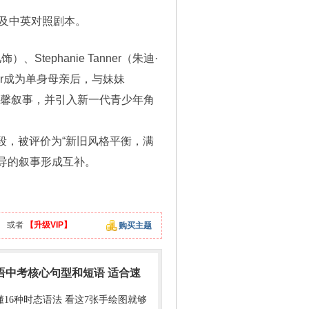
以及中英对照剧本。
、Stephanie Tanner（朱迪·
nner成为单身母亲后，与妹妹
的温馨叙事，并引入新一代青少年角
段，被评价为“新旧风格平衡，满
导的叙事形成互补。
】
或者
【升级VIP】
购买主题
英语中考核心句型和短语 适合速
懂16种时态语法 看这7张手绘图就够