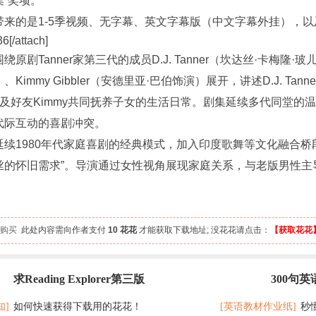
”奖项。
带来的是1-5季视频、无字幕、英文字幕版（中文字幕外挂），
36[/attach]
绕原剧Tanner家第三代的成员D.J. Tanner（坎达丝·卡梅隆·玻儿饰）
Kimmy Gibbler（安德里亚·巴伯饰演）展开，讲述D.J. Ta
anie及好友Kimmy共同抚养子女的生活日常。剧集延续多代同堂
代际互动的喜剧冲突。
延续1980年代家庭喜剧的经典模式，加入印度歌舞等文化融合桥
丝的怀旧需求”。导演通过女性视角展现家庭关系，与老版男性主
 人购买
此处内容需向作者支付
10 花花
才能获取下载地址; 没花花请点击：
【获取花花
求Reading Explorer第三版
300句
最新
记 随便拿分
知]
如何快速获得下载用的花花！
[英语教材作业纸]
秒