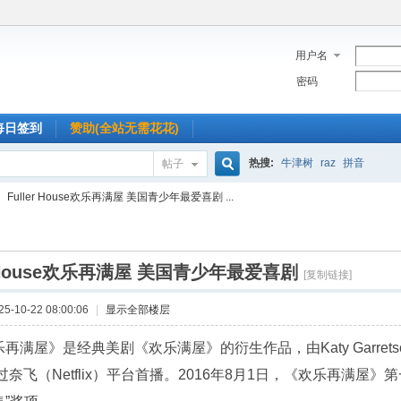
用户名
密码
每日签到
赞助(全站无需花花)
热搜:
牛津树
raz
拼音
帖子
搜
Fuller House欢乐再满屋 美国青少年最爱喜剧 ...
索
er House欢乐再满屋 美国青少年最爱喜剧
[复制链接]
-10-22 08:00:06
|
显示全部楼层
再满屋》是经典美剧《欢乐满屋》的衍生作品，由Katy Garret
通过奈飞（Netflix）平台首播。2016年8月1日，《欢乐再满屋