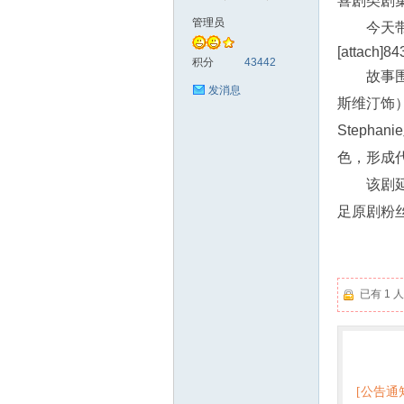
喜剧类剧集
管理员
今天
[attach]84
符
积分
43442
故事围
发消息
斯维汀饰）、
Steph
色，形成
该剧
足原剧粉
猴
已有 1
热门
[公告通