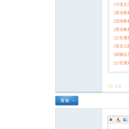
教
[大语文]
[英语教
+英语
[思维教
+音频 
[英语教
子版PD
[公告通
版pdf
[英语儿
[新概念
百度云
育
[公告通
回复
资