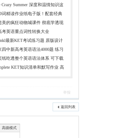
e Crazy Summer 深度和温情知识这
000词精读作业纸电子版！配套经典
超美的疯狂动物城课件 彻底学透现
年高考英语重点词性转换大全
inkl最新KET考试练习题 原版设计
京四中新高考英语语法4000题 练习
1页纸吃透整个英语语法体系 可下载
mplete KET知识清单和默写作业 高
举报
返回列表
高级模式