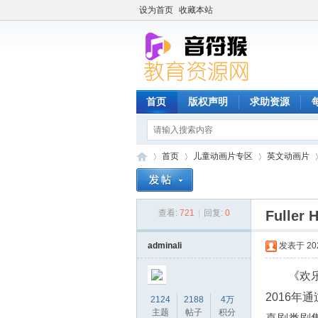
设为首页
收藏本站
首页
版权声明
求助资源
首页
儿童动画片专区
英文动画片
查看:
721
|
回复:
0
Full
音
»
›
›
›
adminali
发表于 2025
《欢乐
2016年
2124
2188
4万
主题
帖子
积分