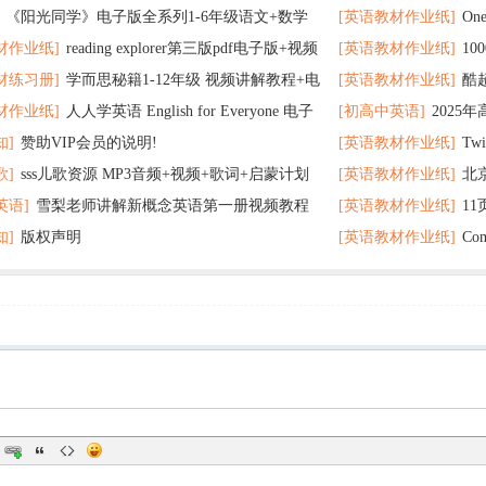
《阳光同学》电子版全系列1-6年级语文+数学
[英语教材作业纸]
On
了
材作业纸]
reading explorer第三版pdf电子版+视频
[英语教材作业纸]
1
个暑假读太应景了
材练习册]
学而思秘籍1-12年级 视频讲解教程+电
[英语教材作业纸]
酷
百度云网盘下载
教材超好用
材作业纸]
人人学英语 English for Everyone 电子
[初高中英语]
2025
F全册 百度网盘
在完成时
知]
赞助VIP会员的说明!
[英语教材作业纸]
Tw
 百度网盘下载
歌]
sss儿歌资源 MP3音频+视频+歌词+启蒙计划
[英语教材作业纸]
北
英语]
雪梨老师讲解新概念英语第一册视频教程
[英语教材作业纸]
1
网盘下载
题 可下载打印
知]
版权声明
[英语教材作业纸]
Co
打印
分秘诀