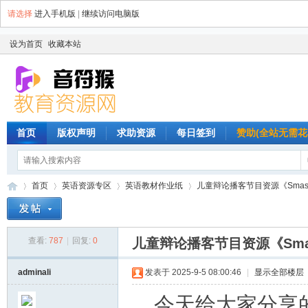
请选择
进入手机版
|
继续访问电脑版
设为首页
收藏本站
首页
版权声明
求助资源
每日签到
赞助(全站无需花
首页
英语资源专区
英语教材作业纸
儿童辩论播客节目资源《Smash B
查看:
787
|
回复:
0
儿童辩论播客节目资源《Smas
音
»
›
›
›
adminali
发表于 2025-9-5 08:00:46
|
显示全部楼层
今天给大家分享的是