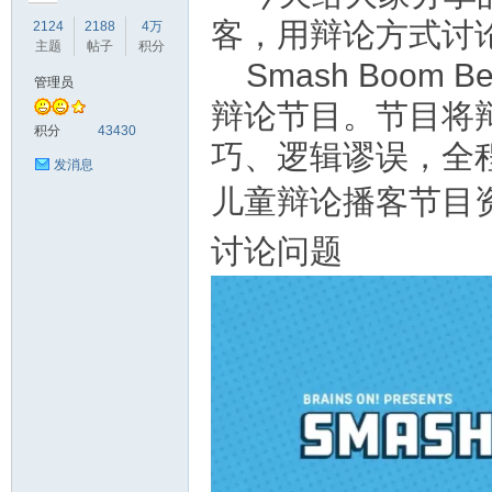
客，用辩论方式讨
2124
2188
4万
主题
帖子
积分
Smash Boom
管理员
辩论节目。节目将
符
积分
43430
巧、逻辑谬误，全
发消息
儿童辩论播客节目资源
讨论问题
猴