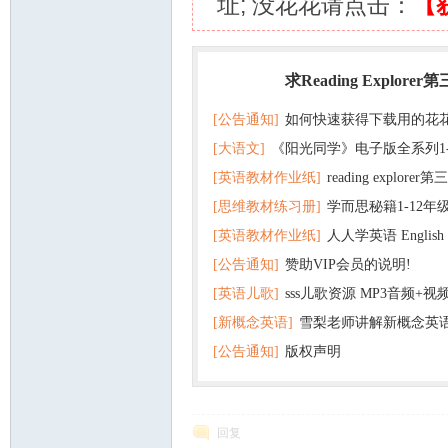
址; 没花花请点击：
【
求Reading Explorer
热门
[公告通知]
如何快速获得下载用的花
[大语文]
《阳光同学》电子版全系列1
[英语教材作业纸]
reading explor
+英语
[思维教材练习册]
学而思秘籍1-12年
+音频 百度云网盘下载
[英语教材作业纸]
人人学英语 English f
子版PDF全册 百度网盘
[公告通知]
赞助VIP会员的说明!
版pdf 百度网盘下载
[英语儿歌]
sss儿歌资源 MP3音频+
[新概念英语]
雪梨老师讲解新概念英
百度云网盘下载
[公告通知]
版权声明
回复