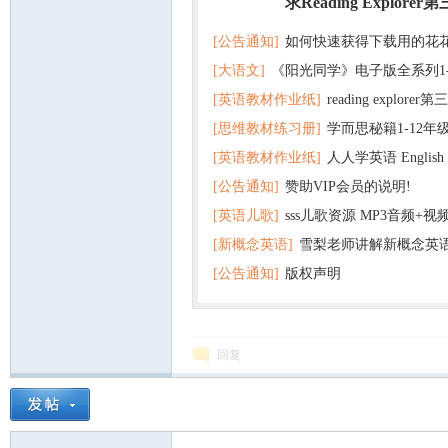
求Reading Explorer
热门
[公告通知]
如何快速获得下载用的花
[大语文]
《阳光同学》电子版全系列1
[英语教材作业纸]
reading explor
+英语
[思维教材练习册]
学而思秘籍1-12年
+音频 百度云网盘下载
[英语教材作业纸]
人人学英语 English f
子版PDF全册 百度网盘
[公告通知]
赞助VIP会员的说明!
版pdf 百度网盘下载
[英语儿歌]
sss儿歌资源 MP3音频+
[新概念英语]
雪梨老师讲解新概念英
百度云网盘下载
[公告通知]
版权声明
回复