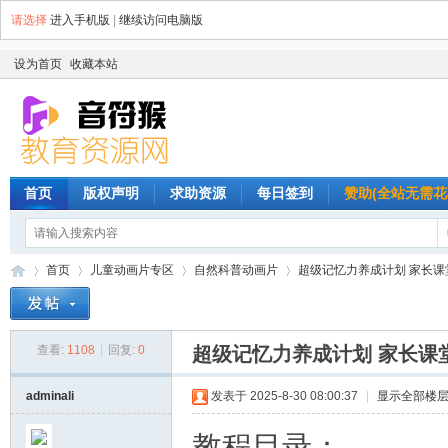
请选择
进入手机版
|
继续访问电脑版
设为首页
收藏本站
首页
版权声明
求助资源
每日签到
赞助(全站无需花
首页
儿童动画片专区
自然科普动画片
超级记忆力养成计划 家长课堂
查看:
1108
|
回复:
0
超级记忆力养成计划 家长课堂
音
»
›
›
›
adminali
发表于 2025-8-30 08:00:37
|
显示全部楼
教程目录：