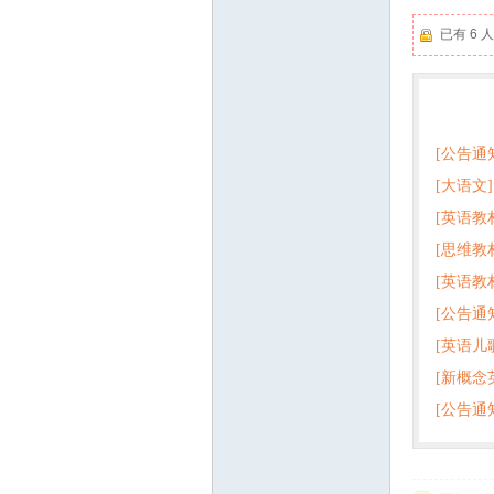
已有 6
热门
[公告通
[大语文]
[英语教
+英语
[思维教
+音频 
[英语教
子版PD
[公告通
版pdf
[英语儿
[新概念
百度云
[公告通