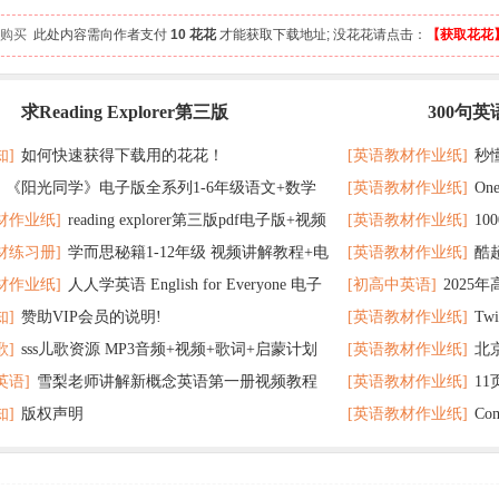
 人购买
此处内容需向作者支付
10 花花
才能获取下载地址; 没花花请点击：
【获取花花
求Reading Explorer第三版
300句
最新
记 随便拿分
知]
如何快速获得下载用的花花！
[英语教材作业纸]
秒
《阳光同学》电子版全系列1-6年级语文+数学
[英语教材作业纸]
On
了
材作业纸]
reading explorer第三版pdf电子版+视频
[英语教材作业纸]
1
个暑假读太应景了
材练习册]
学而思秘籍1-12年级 视频讲解教程+电
[英语教材作业纸]
酷
百度云网盘下载
教材超好用
材作业纸]
人人学英语 English for Everyone 电子
[初高中英语]
2025
F全册 百度网盘
在完成时
知]
赞助VIP会员的说明!
[英语教材作业纸]
Tw
 百度网盘下载
歌]
sss儿歌资源 MP3音频+视频+歌词+启蒙计划
[英语教材作业纸]
北
英语]
雪梨老师讲解新概念英语第一册视频教程
[英语教材作业纸]
1
网盘下载
题 可下载打印
知]
版权声明
[英语教材作业纸]
Co
打印
分秘诀