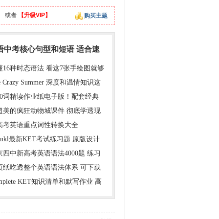
】
或者
【升级VIP】
购买主题
英语中考核心句型和短语 适合速
懂16种时态语法 看这7张手绘图就够
e Crazy Summer 深度和温情知识这
000词精读作业纸电子版！配套经典
超美的疯狂动物城课件 彻底学透现
年高考英语重点词性转换大全
inkl最新KET考试练习题 原版设计
京四中新高考英语语法4000题 练习
1页纸吃透整个英语语法体系 可下载
mplete KET知识清单和默写作业 高