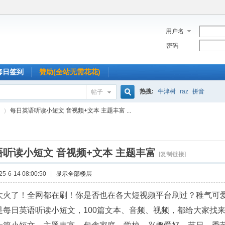
用户名
密码
每日签到
赞助(全站无需花花)
热搜:
牛津树
raz
拼音
帖子
搜
每日英语听读小短文 音视频+文本 主题丰富 ...
索
听读小短文 音视频+文本 主题丰富
›
[复制链接]
-6-14 08:00:50
|
显示全部楼层
太火了！全网都在刷！你是否也在各大短视频平台刷过？稚气可
是每日英语听读小短文，100篇文本、音频、视频，都给大家找