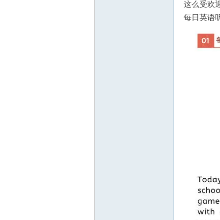
这么受欢
教
每日英语听
育
资