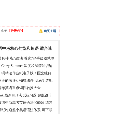
或者
【升级VIP】
购买主题
英语中考核心句型和短语 适合速
懂16种时态语法 看这7张手绘图就够
e Crazy Summer 深度和温情知识这
000词精读作业纸电子版！配套经典
超美的疯狂动物城课件 彻底学透现
年高考英语重点词性转换大全
inkl最新KET考试练习题 原版设计
京四中新高考英语语法4000题 练习
1页纸吃透整个英语语法体系 可下载