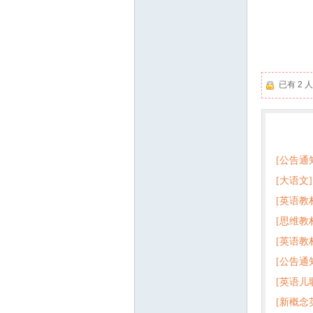
教
已有 2
热门
育
[公告通
[大语文]
[英语教
+英语
[思维教
+音频 
[英语教
子版PD
[公告通
版pdf
[英语儿
资
[新概念
百度云