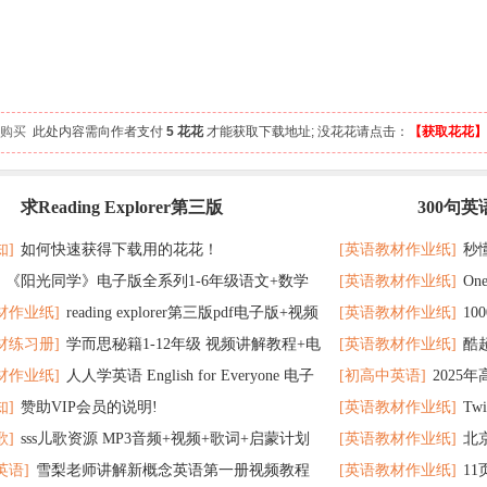
 人购买
此处内容需向作者支付
5 花花
才能获取下载地址; 没花花请点击：
【获取花花】
求Reading Explorer第三版
300句
最新
记 随便拿分
知]
如何快速获得下载用的花花！
[英语教材作业纸]
秒
《阳光同学》电子版全系列1-6年级语文+数学
[英语教材作业纸]
On
了
材作业纸]
reading explorer第三版pdf电子版+视频
[英语教材作业纸]
1
个暑假读太应景了
材练习册]
学而思秘籍1-12年级 视频讲解教程+电
[英语教材作业纸]
酷
百度云网盘下载
教材超好用
材作业纸]
人人学英语 English for Everyone 电子
[初高中英语]
2025
F全册 百度网盘
在完成时
知]
赞助VIP会员的说明!
[英语教材作业纸]
Tw
 百度网盘下载
歌]
sss儿歌资源 MP3音频+视频+歌词+启蒙计划
[英语教材作业纸]
北
英语]
雪梨老师讲解新概念英语第一册视频教程
[英语教材作业纸]
1
网盘下载
题 可下载打印