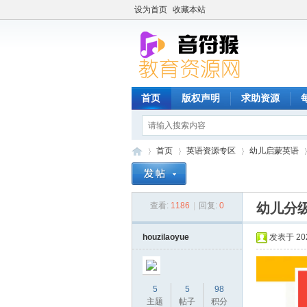
设为首页
收藏本站
首页
版权声明
求助资源
首页
英语资源专区
幼儿启蒙英语
查看:
1186
|
回复:
0
幼儿分
音
»
›
›
›
houzilaoyue
发表于 2025
5
5
98
主题
帖子
积分