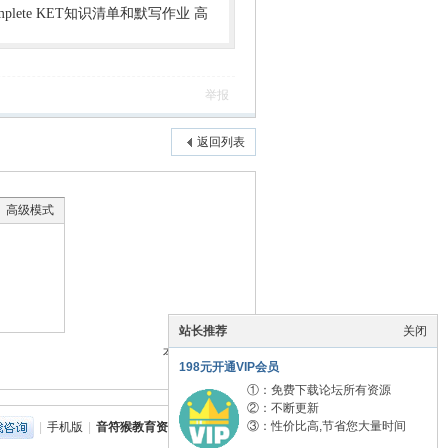
mplete KET知识清单和默写作业 高
举报
返回列表
高级模式
站长推荐
关闭
本版积分规则
198元开通VIP会员
①：免费下载论坛所有资源
②：不断更新
③：性价比高,节省您大量时间
|
手机版
|
音符猴教育资源网
|
网站地图