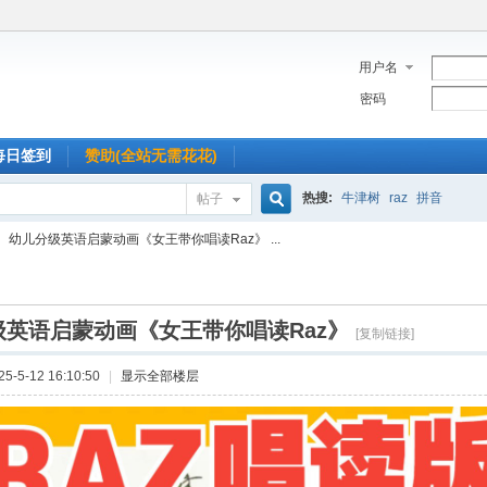
用户名
密码
每日签到
赞助(全站无需花花)
热搜:
牛津树
raz
拼音
帖子
搜
幼儿分级英语启蒙动画《女王带你唱读Raz》 ...
索
级英语启蒙动画《女王带你唱读Raz》
[复制链接]
-5-12 16:10:50
|
显示全部楼层