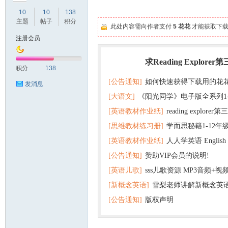
10
10
138
主题
帖子
积分
此处内容需向作者支付
5 花花
才能获取下载
注册会员
符
求Reading Explorer
热门
积分
138
[公告通知]
如何快速获得下载用的花
发消息
[大语文]
《阳光同学》电子版全系列1
[英语教材作业纸]
reading explor
+英语
[思维教材练习册]
学而思秘籍1-12年
+音频 百度云网盘下载
[英语教材作业纸]
人人学英语 English f
子版PDF全册 百度网盘
[公告通知]
赞助VIP会员的说明!
版pdf 百度网盘下载
猴
[英语儿歌]
sss儿歌资源 MP3音频+
[新概念英语]
雪梨老师讲解新概念英
百度云网盘下载
[公告通知]
版权声明