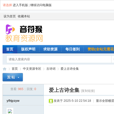
请选择
进入手机版
|
继续访问电脑版
设为首页
收藏本站
首页
版权声明
求助资源
每日签到
赞助(全站无需花
首页
中文资源专区
古诗词
爱上古诗全集
查看:
965
|
回复:
0
爱上古诗全集
音
»
›
›
›
[复制链接]
yfhjyzyw
发表于 2025-5-10 22:54:18
|
显示全部楼