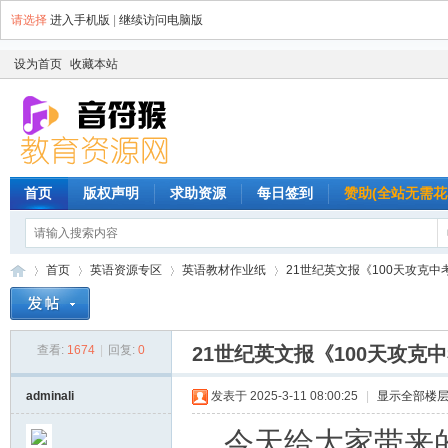
请选择
进入手机版
|
继续访问电脑版
设为首页
收藏本站
首页
版权声明
求助资源
每日签到
赞助(全站无需花
首页
英语资源专区
英语教材作业纸
21世纪英文报《100天攻克中考
查看:
1674
|
回复:
0
21世纪英文报《100天攻克
音
»
›
›
›
adminali
发表于 2025-3-11 08:00:25
|
显示全部楼
今天给大家带来