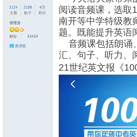
阅读音频课，选取
2124
2188
4万
主题
帖子
积分
南开等中学特级教
管理员
题。既能提升英语
符
积分
43434
音频课包括朗诵
发消息
汇、句子、听力、
21世纪英文报《1
猴