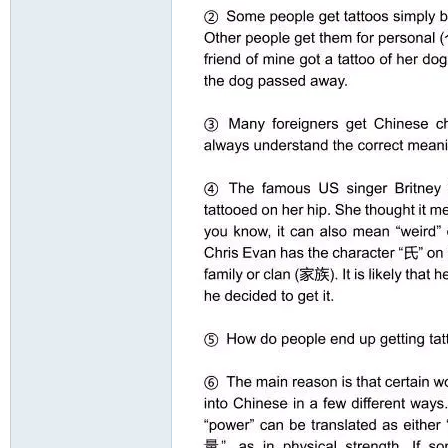
资
源
网