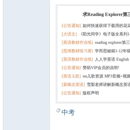
求Reading Explorer
热门
[公告通知]
如何快速获得下载用的花
[大语文]
《阳光同学》电子版全系列1
[英语教材作业纸]
reading explor
+英语
[思维教材练习册]
学而思秘籍1-12年
+音频 百度云网盘下载
[英语教材作业纸]
人人学英语 English f
子版PDF全册 百度网盘
[公告通知]
赞助VIP会员的说明!
版pdf 百度网盘下载
[英语儿歌]
sss儿歌资源 MP3音频+
[新概念英语]
雪梨老师讲解新概念英
百度云网盘下载
[公告通知]
版权声明
中考