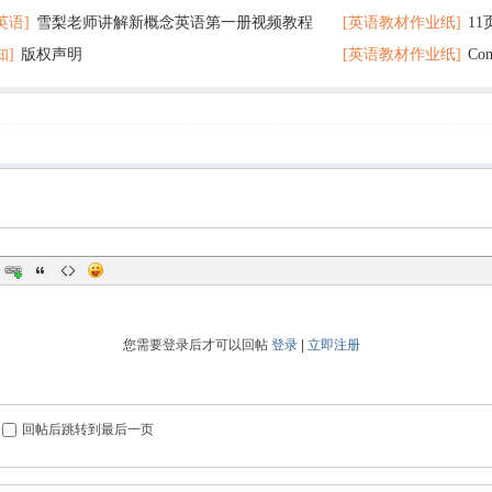
英语]
雪梨老师讲解新概念英语第一册视频教程
[英语教材作业纸]
1
网盘下载
题 可下载打印
知]
版权声明
[英语教材作业纸]
Co
打印
分秘诀
您需要登录后才可以回帖
登录
|
立即注册
回帖后跳转到最后一页