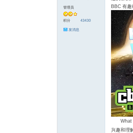
BBC 有趣
管理员
符
积分
43430
发消息
猴
Wha
兴趣和理