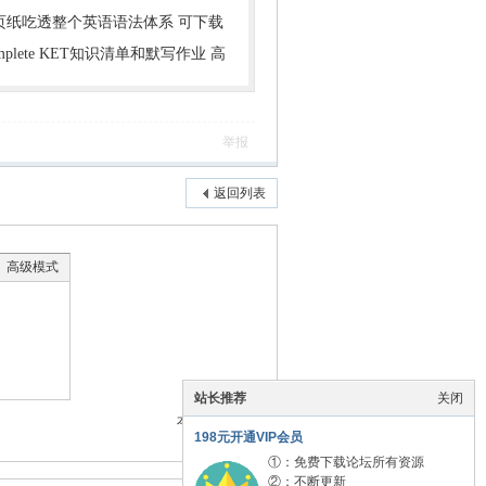
1页纸吃透整个英语语法体系 可下载
mplete KET知识清单和默写作业 高
举报
返回列表
高级模式
站长推荐
关闭
本版积分规则
198元开通VIP会员
①：免费下载论坛所有资源
②：不断更新