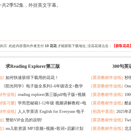
一共2季52集，外挂英文字幕。
 人购买
此处内容需向作者支付
10 花花
才能获取下载地址; 没花花请点击：
【获取花花
求Reading Explorer第三版
300句
最新
记 随便拿分
知]
如何快速获得下载用的花花！
[英语教材作业纸]
秒
《阳光同学》电子版全系列1-6年级语文+数学
[英语教材作业纸]
On
了
材作业纸]
reading explorer第三版pdf电子版+视频
[英语教材作业纸]
1
个暑假读太应景了
材练习册]
学而思秘籍1-12年级 视频讲解教程+电
[英语教材作业纸]
酷
百度云网盘下载
教材超好用
材作业纸]
人人学英语 English for Everyone 电子
[初高中英语]
2025
F全册 百度网盘
在完成时
知]
赞助VIP会员的说明!
[英语教材作业纸]
Tw
 百度网盘下载
歌]
sss儿歌资源 MP3音频+视频+歌词+启蒙计划
[英语教材作业纸]
北