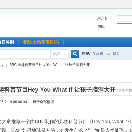
用户名
密码
每日签到
赞助(全站无需花花)
热搜:
牛津树
raz
拼音
帖子
搜
片
BBC 有趣科普节目Hey You What If 让孩子脑洞大开 ...
索
趣科普节目Hey You What If 让孩子脑洞大开
›
[复制链接
-2-19 08:00:34
|
显示全部楼层
大家推荐一个由BBC制作的儿童科普节目《Hey You, What 
问题，比如“如果地球是方的，会发生什么？”、“如果人类能飞，