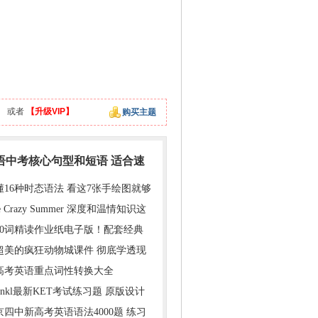
】
或者
【升级VIP】
购买主题
英语中考核心句型和短语 适合速
懂16种时态语法 看这7张手绘图就够
e Crazy Summer 深度和温情知识这
000词精读作业纸电子版！配套经典
超美的疯狂动物城课件 彻底学透现
年高考英语重点词性转换大全
inkl最新KET考试练习题 原版设计
京四中新高考英语语法4000题 练习