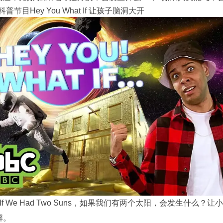
科普节目Hey You What If 让孩子脑洞大开
t If We Had Two Suns，如果我们有两个太阳，会发生什
解。