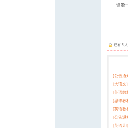
资源
已有 5
热门
[公告通
[大语文]
[英语教
+英语
[思维教
+音频 
[英语教
子版PD
[公告通
版pdf
[英语儿