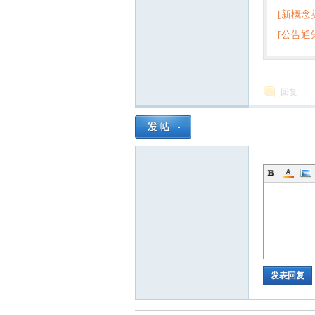
[新概念
百度云
[公告通
回复
发表回复