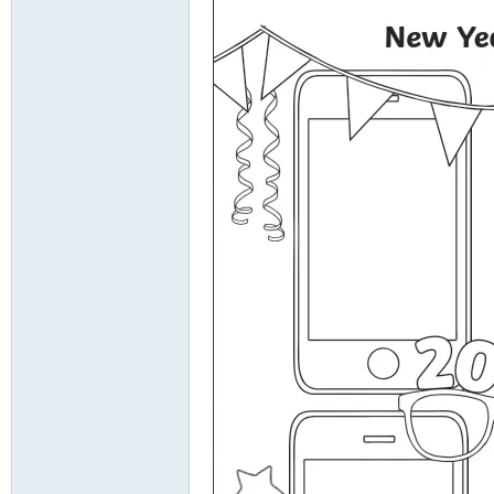
资
源
网