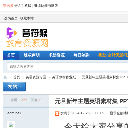
请选择
进入手机版
|
继续访问电脑版
设为首页
收藏本站
首页
版权声明
求助资源
每日签到
赞助(全站无需花
首页
英语资源专区
英语教材作业纸
元旦新年主题英语素材集 PPT
查看:
1222
|
回复:
0
元旦新年主题英语素材集 P
音
»
›
›
›
adminali
发表于 2024-12-25 08:00:09
|
显示全部楼
今天给大家分享