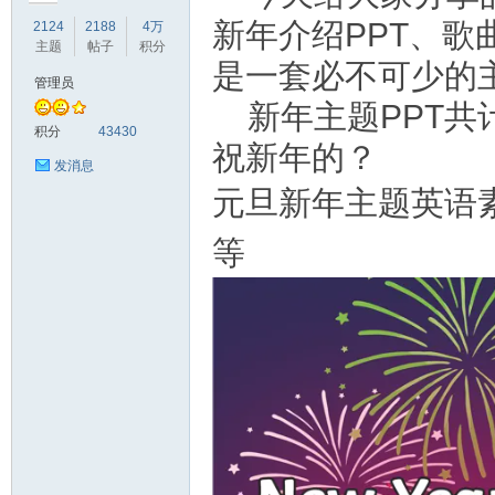
新年介绍PPT、
2124
2188
4万
主题
帖子
积分
是一套必不可少的
管理员
新年主题PPT
符
积分
43430
祝新年的？
发消息
元旦新年主题英语素
等
猴