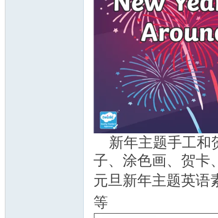
教
育
新年主题手工和
子、涂色画、贺卡、f
元旦新年主题英语素
等