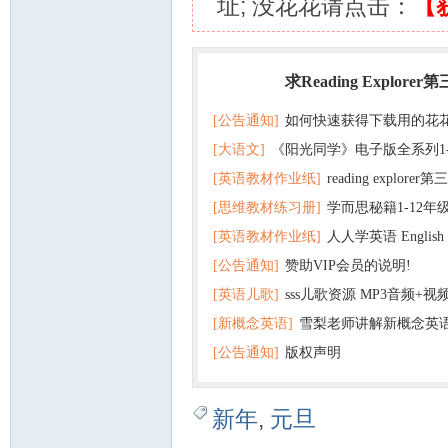
址; 没花花请点击：
【
求Reading Explorer
热门
[公告通知]
如何快速获得下载用的花
[大语文]
《阳光同学》电子版全系列1
[英语教材作业纸]
reading explor
+英语
[思维教材练习册]
学而思秘籍1-12年
+音频 百度云网盘下载
[英语教材作业纸]
人人学英语 English f
子版PDF全册 百度网盘
[公告通知]
赞助VIP会员的说明!
版pdf 百度网盘下载
[英语儿歌]
sss儿歌资源 MP3音频+
[新概念英语]
雪梨老师讲解新概念英
百度云网盘下载
[公告通知]
版权声明
新年
,
元旦