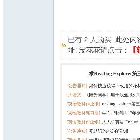
已有 2 人购买
此处内
址; 没花花请点击：
【
求Reading Explorer
热门
[公告通知]
如何快速获得下载用的花
[大语文]
《阳光同学》电子版全系列1
[英语教材作业纸]
reading explor
+英语
[思维教材练习册]
学而思秘籍1-12年
+音频 百度云网盘下载
[英语教材作业纸]
人人学英语 English f
子版PDF全册 百度网盘
[公告通知]
赞助VIP会员的说明!
版pdf 百度网盘下载