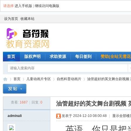
请选择
进入手机版
|
继续访问电脑版
设为首页
收藏本站
首页
版权声明
求助资源
每日签到
赞助(全站无需花
首页
儿童动画片专区
自然科普动画片
油管超好的英文舞台剧视频 英
查看:
1687
|
回复:
0
油管超好的英文舞台剧视频 
音
»
›
›
›
adminali
发表于 2024-12-10 08:00:48
|
显示全部楼
英语，你只是把