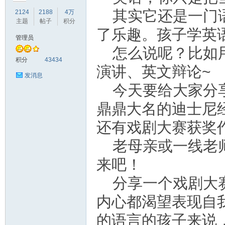
其实它还是一门
2124
2188
4万
主题
帖子
积分
了乐趣。孩子学英
管理员
怎么说呢？比如
符
积分
43434
演讲、英文辩论~
发消息
今天要给大家分
鼎鼎大名的迪士尼
还有戏剧大赛获奖
老母亲或一线老
猴
来吧！
分享一个戏剧大
内心都渴望表现自
的语言的孩子来说