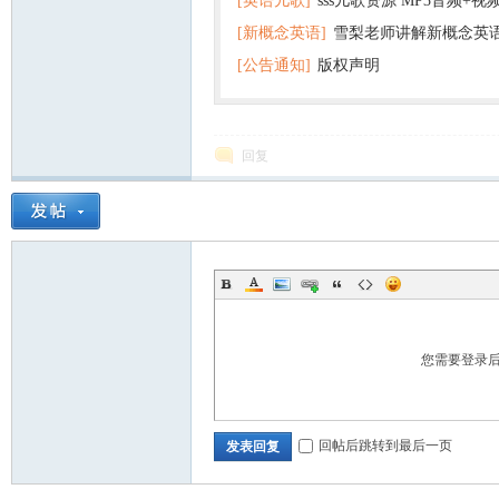
[英语儿歌]
sss儿歌资源 MP3音频+
[新概念英语]
雪梨老师讲解新概念英
百度云网盘下载
[公告通知]
版权声明
回复
您需要登录
回帖后跳转到最后一页
发表回复