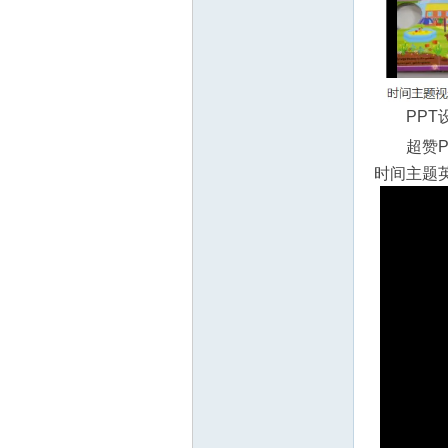
教
PP
超赞
时间主题英
育
资