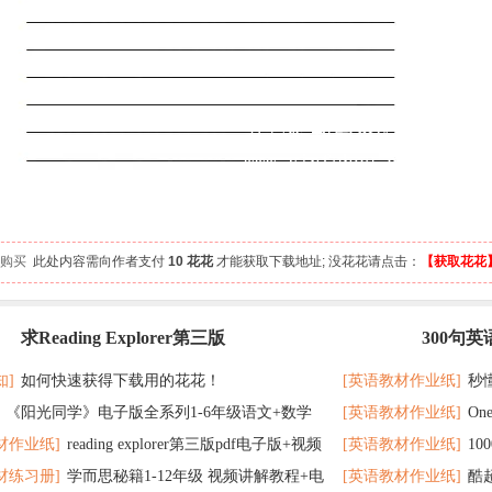
 人购买
此处内容需向作者支付
10 花花
才能获取下载地址; 没花花请点击：
【获取花花
求Reading Explorer第三版
300句
最新
记 随便拿分
知]
如何快速获得下载用的花花！
[英语教材作业纸]
秒
《阳光同学》电子版全系列1-6年级语文+数学
[英语教材作业纸]
On
了
材作业纸]
reading explorer第三版pdf电子版+视频
[英语教材作业纸]
1
个暑假读太应景了
材练习册]
学而思秘籍1-12年级 视频讲解教程+电
[英语教材作业纸]
酷
百度云网盘下载
教材超好用