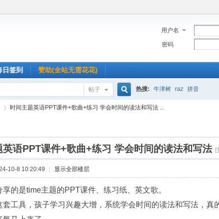
用户名
密码
每日签到
赞助(全站无需花花)
热搜:
牛津树
raz
拼音
帖子
搜
时间主题英语PPT课件+歌曲+练习 学会时间的读法和写法 ...
索
英语PPT课件+歌曲+练习 学会时间的读法和写法
›
-10-8 10:20:49
|
显示全部楼层
分享的是time主题的PPT课件、练习纸、英文歌。
这套工具，孩子学习兴趣大增，系统学会时间的读法和写法，真