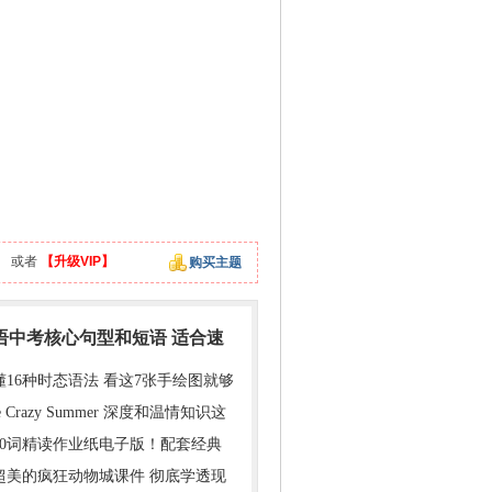
】
或者
【升级VIP】
购买主题
英语中考核心句型和短语 适合速
懂16种时态语法 看这7张手绘图就够
e Crazy Summer 深度和温情知识这
000词精读作业纸电子版！配套经典
超美的疯狂动物城课件 彻底学透现