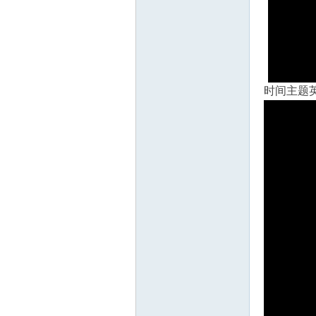
时间主题英
源
网