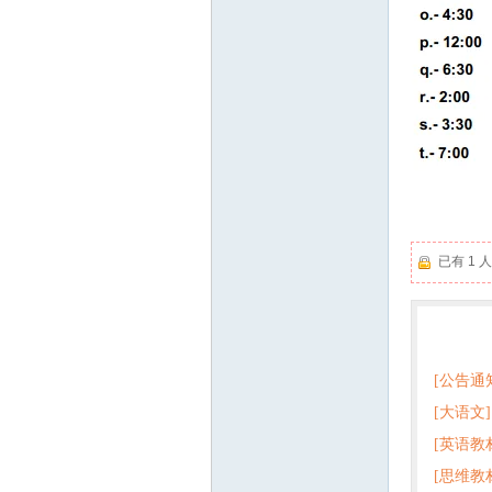
已有 1
热门
[公告通
[大语文]
[英语教
+英语
[思维教
+音频 