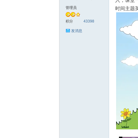
入，课堂
管理员
时间主题英
符
积分
43398
发消息
猴