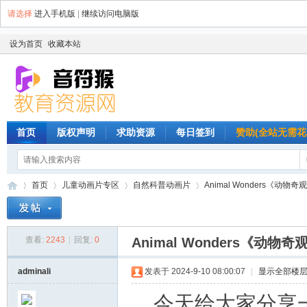
请选择
进入手机版
|
继续访问电脑版
设为首页
收藏本站
首页
版权声明
求助资源
每日签到
赞助(全站无需花
首页
儿童动画片专区
自然科普动画片
Animal Wonders《动物奇
查看:
2243
|
回复:
0
Animal Wonders《动
音
»
›
›
›
adminali
发表于 2024-9-10 08:00:07
|
显示全部楼
今天给大家分享一套