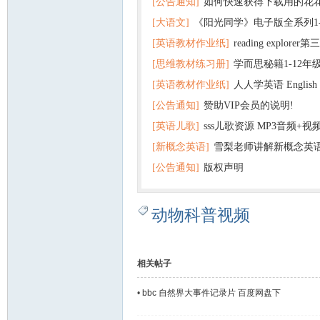
[公告通知]
如何快速获得下载用的花
[大语文]
《阳光同学》电子版全系列1
[英语教材作业纸]
reading explor
+英语
[思维教材练习册]
学而思秘籍1-12年
+音频 百度云网盘下载
[英语教材作业纸]
人人学英语 English f
子版PDF全册 百度网盘
[公告通知]
赞助VIP会员的说明!
版pdf 百度网盘下载
[英语儿歌]
sss儿歌资源 MP3音频+
[新概念英语]
雪梨老师讲解新概念英
百度云网盘下载
[公告通知]
版权声明
动物科普视频
相关帖子
•
bbc 自然界大事件记录片 百度网盘下