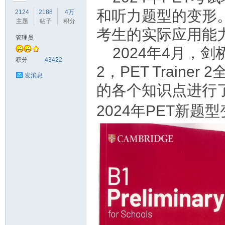
和听力题型的变形
2124
2188
4万
主题
帖子
积分
考生的实际应用能
管理员
2024年4月，剑
符
积分
43422
2，PET Train
发消息
的各个知识点进行
2024年PET新题型
猴