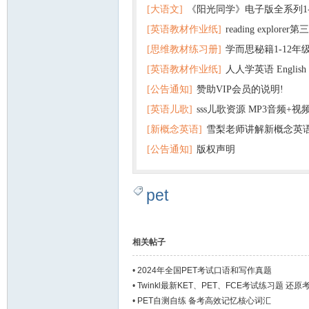
[大语文]
《阳光同学》电子版全系列1
[英语教材作业纸]
reading explor
+英语
[思维教材练习册]
学而思秘籍1-12年
+音频 百度云网盘下载
[英语教材作业纸]
人人学英语 English f
子版PDF全册 百度网盘
[公告通知]
赞助VIP会员的说明!
版pdf 百度网盘下载
[英语儿歌]
sss儿歌资源 MP3音频+
[新概念英语]
雪梨老师讲解新概念英
百度云网盘下载
[公告通知]
版权声明
pet
相关帖子
•
2024年全国PET考试口语和写作真题
•
Twinkl最新KET、PET、FCE考试练习题 还
•
PET自测自练 备考高效记忆核心词汇