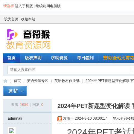
请选择
进入手机版
|
继续访问电脑版
设为首页
收藏本站
首页
版权声明
求助资源
每日签到
赞助(全站无需花
首页
英语资源专区
英语教材作业纸
2024年PET新题型变化解读 官方最
查看:
1656
|
回复:
0
2024年PET新题型变化解读 官
音
»
›
›
›
adminali
发表于 2024-8-10 08:00:17
|
显示全部楼
2024年PET