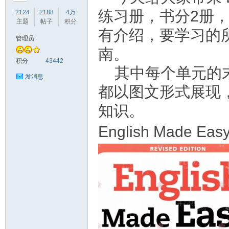
练习册，书分2册
2124
2188
4万
主题
帖子
积分
有介绍，要学习的
管理员
南。
符
积分
43442
其中每个单元的
发消息
都以图文形式展现
知识。
English Made
猴