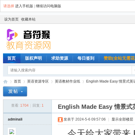
请选择
进入手机版
|
继续访问电脑版
设为首页
收藏本站
首页
版权声明
求助资源
每日签到
赞助(全站无需花
首页
英语资源专区
英语教材作业纸
English Made Easy 情景
查看:
1704
|
回复:
1
English Made Easy
音
»
›
›
›
adminali
发表于 2024-5-6 09:57:06
|
显示全部楼层
今天给大家带来 En