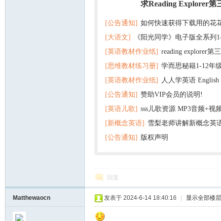
求Reading Explorer
热门
[公告通知]
如何快速获得下载用的花
[大语文]
《阳光同学》电子版全系列1
[英语教材作业纸]
reading explor
+英语
[思维教材练习册]
学而思秘籍1-12年
+音频 百度云网盘下载
[英语教材作业纸]
人人学英语 English f
子版PDF全册 百度网盘
[公告通知]
赞助VIP会员的说明!
版pdf 百度网盘下载
[英语儿歌]
sss儿歌资源 MP3音频+
[新概念英语]
雪梨老师讲解新概念英
百度云网盘下载
[公告通知]
版权声明
回复
Matthewaocn
发表于 2024-6-14 18:40:16
|
显示全部楼