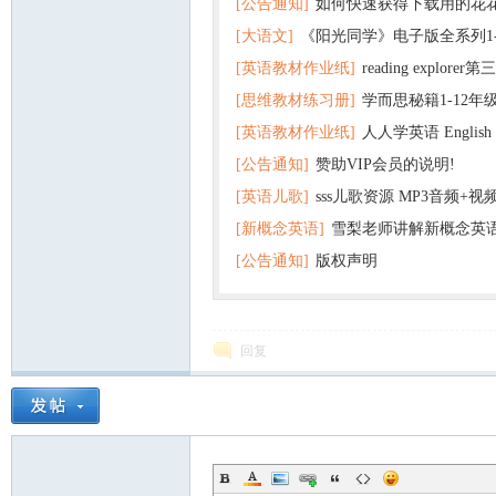
[公告通知]
如何快速获得下载用的花
资
[大语文]
《阳光同学》电子版全系列1
[英语教材作业纸]
reading explor
+英语
[思维教材练习册]
学而思秘籍1-12年
+音频 百度云网盘下载
[英语教材作业纸]
人人学英语 English f
子版PDF全册 百度网盘
[公告通知]
赞助VIP会员的说明!
版pdf 百度网盘下载
[英语儿歌]
sss儿歌资源 MP3音频+
[新概念英语]
雪梨老师讲解新概念英
百度云网盘下载
源
[公告通知]
版权声明
回复
网