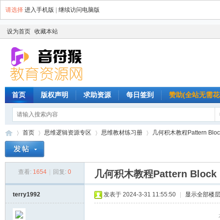
请选择
进入手机版
|
继续访问电脑版
设为首页
收藏本站
首页
版权声明
求助资源
每日签到
赞助(全站无需花
首页
思维逻辑资源专区
思维教材练习册
几何积木教程Pattern Block
查看:
1654
|
回复:
0
几何积木教程Pattern Block 
音
»
›
›
›
terry1992
发表于 2024-3-31 11:55:50
|
显示全部楼