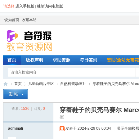
请选择
进入手机版
|
继续访问电脑版
设为首页
收藏本站
首页
版权声明
求助资源
每日签到
赞助(全站无需花
首页
儿童动画片专区
自然科普动画片
穿着鞋子的贝壳马赛尔 Marcel the 
查看:
1536
|
回复:
0
穿着鞋子的贝壳马赛尔 Marcel t
音
»
›
›
›
接]
adminali
发表于 2024-2-29 08:00:04
|
显示全部楼