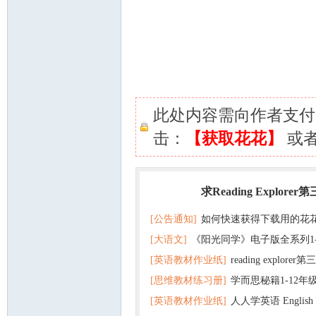
此处内容需向作者支
击：
【获取花花】
或
求Reading Explorer
热门
[公告通知]
如何快速获得下载用的花
[大语文]
《阳光同学》电子版全系列1
[英语教材作业纸]
reading explor
+英语
[思维教材练习册]
学而思秘籍1-12年
+音频 百度云网盘下载
[英语教材作业纸]
人人学英语 English f
子版PDF全册 百度网盘