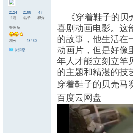
2124
2188
4万
《穿着鞋子的贝
主题
帖子
积分
喜剧动画电影。这部
管理员
符
的故事，他生活在
积分
43430
动画片，但是好像
发消息
年人才能立刻立竿
的主题和精湛的技
穿着鞋子的贝壳马赛尔 Mar
猴
百度云网盘