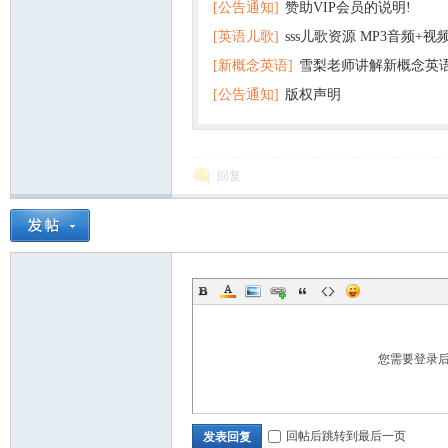
[公告通知]
赞助VIP会员的说明!
版pdf 百度网盘下载
[英语儿歌]
sss儿歌资源 MP3音频+
[新概念英语]
雪梨老师讲解新概念英
百度云网盘下载
[公告通知]
版权声明
回复
您需要登录
回帖后跳转到最后一页
发表回复