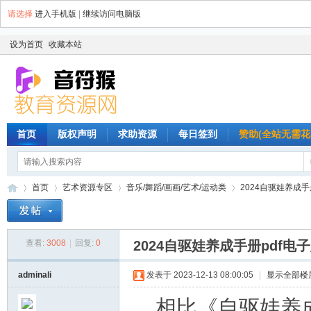
请选择
进入手机版
|
继续访问电脑版
设为首页
收藏本站
首页
版权声明
求助资源
每日签到
赞助(全站无需花
首页
艺术资源专区
音乐/舞蹈/画画/艺术/运动类
2024自驱娃养成手册
查看:
3008
|
回复:
0
2024自驱娃养成手册pdf电
音
»
›
›
›
adminali
发表于 2023-12-13 08:00:05
|
显示全部楼
相比《自驱娃养成