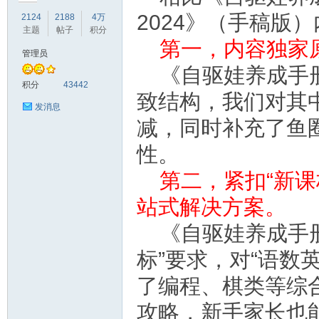
2024》（手稿版
2124
2188
4万
主题
帖子
积分
第一，内容独家
管理员
《自驱娃养成手册
符
积分
43442
致结构，我们对其
发消息
减，同时补充了鱼
性。
第二，紧扣“新
站式解决方案。
猴
《自驱娃养成手册
标”要求，对“语数
了编程、棋类等综
攻略，新手家长也