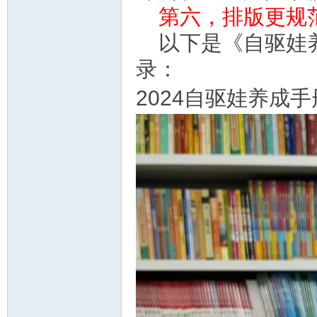
资
第六，排版更规
以下是《自驱娃养
录：
2024自驱娃养成手
源
网