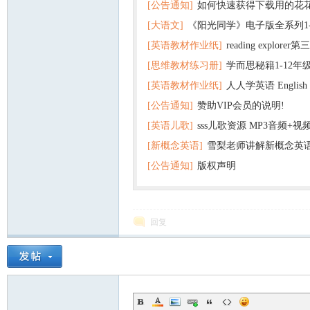
[公告通知]
如何快速获得下载用的花
[大语文]
《阳光同学》电子版全系列1
[英语教材作业纸]
reading explor
+英语
[思维教材练习册]
学而思秘籍1-12年
+音频 百度云网盘下载
[英语教材作业纸]
人人学英语 English f
子版PDF全册 百度网盘
[公告通知]
赞助VIP会员的说明!
版pdf 百度网盘下载
[英语儿歌]
sss儿歌资源 MP3音频+
[新概念英语]
雪梨老师讲解新概念英
百度云网盘下载
[公告通知]
版权声明
回复