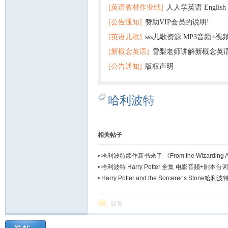
[英语教材作业纸]
人人学英语 English f
子版PDF全册 百度网盘
[公告通知]
赞助VIP会员的说明!
版pdf 百度网盘下载
[英语儿歌]
sss儿歌资源 MP3音频+
[新概念英语]
雪梨老师讲解新概念英
百度云网盘下载
[公告通知]
版权声明
哈利波特
相关帖子
•
哈利波特续作新书来了 《From the Wizarding
•
哈利波特 Harry Potter 全集 电影音频+剧本
•
Harry Potter and the Sorcerer‘s Stone
回复