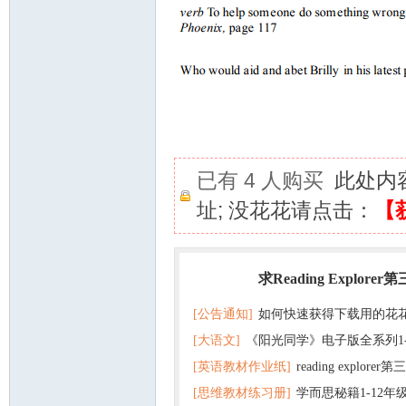
已有 4 人购买
此处内
址; 没花花请点击：
【
求Reading Explorer
热门
[公告通知]
如何快速获得下载用的花
[大语文]
《阳光同学》电子版全系列1
[英语教材作业纸]
reading explor
+英语
[思维教材练习册]
学而思秘籍1-12年
+音频 百度云网盘下载