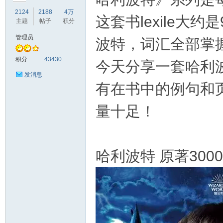
2124
2188
4万
这套书lexile大约
主题
帖子
积分
管理员
波特，词汇全部掌握
符
积分
43430
今天分享一套哈利波
发消息
有在书中的例句和
量十足！
哈利波特 原著30
猴