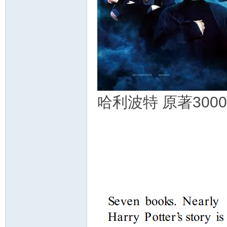
资
哈利波特 原著30
源
网