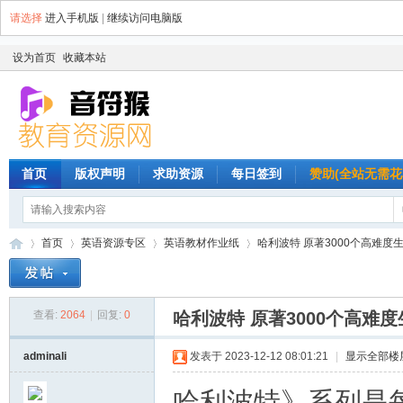
请选择
进入手机版
|
继续访问电脑版
设为首页
收藏本站
首页
版权声明
求助资源
每日签到
赞助(全站无需花
首页
英语资源专区
英语教材作业纸
哈利波特 原著3000个高难度生
查看:
2064
|
回复:
0
哈利波特 原著3000个高难
音
»
›
›
›
adminali
发表于 2023-12-12 08:01:21
|
显示全部楼
哈利波特》系列是