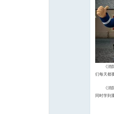
《消
们每天都
《消
同时学到