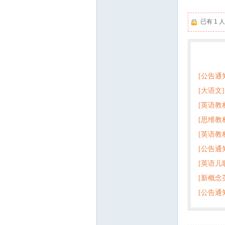
已有 1
热门
[公告通
[大语文]
[英语教
+英语
[思维教
+音频 
[英语教
子版PD
[公告通
版pdf
[英语儿
[新概念
百度云
[公告通