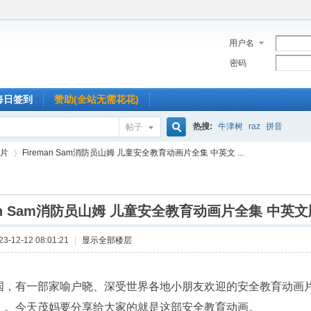
用户名
密码
每日签到
赞助(全站无需花花)
热搜:
牛津树
raz
拼音
帖子
搜
片
Fireman Sam消防员山姆 儿童安全教育动画片全集 中英文 ...
索
man Sam消防员山姆 儿童安全教育动画片全集 中英文
›
-12-12 08:01:21
|
显示全部楼层
国，有一部家喻户晓、深受世界各地小朋友欢迎的安全教育动画片——《
）。今天茂妈要分享给大家的就是这部安全教育动画。