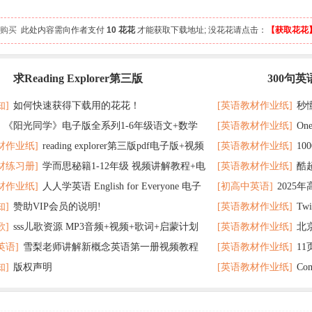
 人购买
此处内容需向作者支付
10 花花
才能获取下载地址; 没花花请点击：
【获取花花
求Reading Explorer第三版
300句
最新
记 随便拿分
知]
如何快速获得下载用的花花！
[英语教材作业纸]
秒
《阳光同学》电子版全系列1-6年级语文+数学
[英语教材作业纸]
On
了
材作业纸]
reading explorer第三版pdf电子版+视频
[英语教材作业纸]
1
个暑假读太应景了
材练习册]
学而思秘籍1-12年级 视频讲解教程+电
[英语教材作业纸]
酷
百度云网盘下载
教材超好用
材作业纸]
人人学英语 English for Everyone 电子
[初高中英语]
2025
F全册 百度网盘
在完成时
知]
赞助VIP会员的说明!
[英语教材作业纸]
Tw
 百度网盘下载
歌]
sss儿歌资源 MP3音频+视频+歌词+启蒙计划
[英语教材作业纸]
北
英语]
雪梨老师讲解新概念英语第一册视频教程
[英语教材作业纸]
1
网盘下载
题 可下载打印
知]
版权声明
[英语教材作业纸]
Co
打印
分秘诀