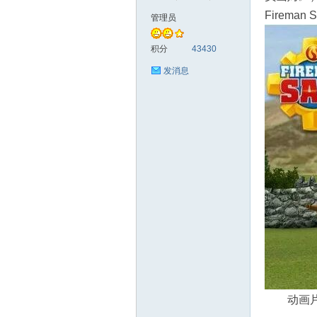
Firem
管理员
符
积分
43430
发消息
猴
动画