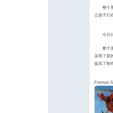
教
整个
让孩子们
今日
整个
育
采用了新
提高了制
Firem
资