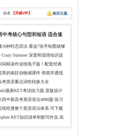
】
或者
【升级VIP】
购买主题
英语中考核心句型和短语 适合速
懂16种时态语法 看这7张手绘图就够
e Crazy Summer 深度和温情知识这
000词精读作业纸电子版！配套经典
超美的疯狂动物城课件 彻底学透现
年高考英语重点词性转换大全
inkl最新KET考试练习题 原版设计
京四中新高考英语语法4000题 练习
1页纸吃透整个英语语法体系 可下载
mplete KET知识清单和默写作业 高