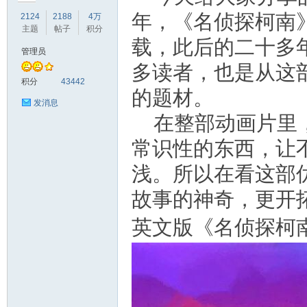
年，《名侦探柯南》
2124
2188
4万
主题
帖子
积分
载，此后的二十多
管理员
多读者，也是从这
符
积分
43442
的题材。
发消息
在整部动画片里
常识性的东西，让不
浅。所以在看这部
故事的神奇，更开
猴
英文版《名侦探柯南