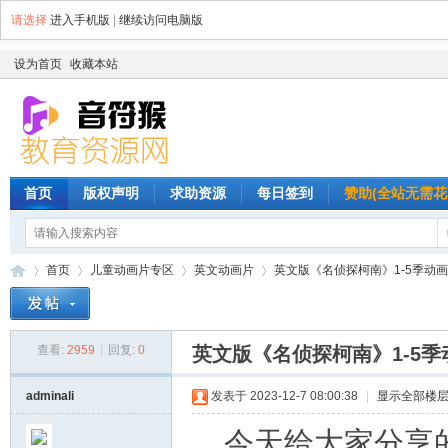
请选择
进入手机版
|
继续访问电脑版
设为首页
收藏本站
首页
版权声明
求助资源
每日签到
赞助(全站无需花
首页
儿童动画片专区
英文动画片
英文版《名侦探柯南》1-5季动画和
查看:
2959
|
回复:
0
英文版《名侦探柯南》1-5
音
»
›
›
›
adminali
发表于 2023-12-7 08:00:38
|
显示全部楼
今天给大家分享的