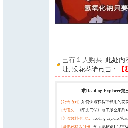
已有 1 人购买
此处内
址; 没花花请点击：
【
求Reading Explorer
热门
[公告通知]
如何快速获得下载用的花
[大语文]
《阳光同学》电子版全系列1
[英语教材作业纸]
reading explor
+英语
[思维教材练习册]
学而思秘籍1-12年
+音频 百度云网盘下载