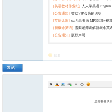
[英语教材作业纸]
人人学英语 English f
子版PDF全册 百度网盘
[公告通知]
赞助VIP会员的说明!
版pdf 百度网盘下载
[英语儿歌]
sss儿歌资源 MP3音频+
[新概念英语]
雪梨老师讲解新概念英
百度云网盘下载
[公告通知]
版权声明
回复
您需要登录