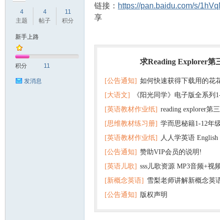
链接：
https://pan.baidu.com/s/1h
4
4
11
享
主题
帖子
积分
新手上路
符
求Reading Explorer
热门
积分
11
[公告通知]
如何快速获得下载用的花
发消息
[大语文]
《阳光同学》电子版全系列1
[英语教材作业纸]
reading explor
+英语
[思维教材练习册]
学而思秘籍1-12年
+音频 百度云网盘下载
[英语教材作业纸]
人人学英语 English f
子版PDF全册 百度网盘
猴
[公告通知]
赞助VIP会员的说明!
版pdf 百度网盘下载
[英语儿歌]
sss儿歌资源 MP3音频+
[新概念英语]
雪梨老师讲解新概念英
百度云网盘下载
[公告通知]
版权声明