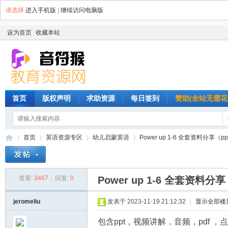
请选择
进入手机版
|
继续访问电脑版
设为首页
收藏本站
首页
版权声明
求助资源
每日签到
赞助(全站无需花
首页
英语资源专区
幼儿启蒙英语
Power up 1-6 全套资料分享（p
查看:
3467
|
回复:
0
Power up 1-6 全套资料
音
»
›
›
›
jeromeliu
发表于 2023-11-19 21:12:32
|
显示全部楼
包含ppt，视频讲解，音频，pdf 