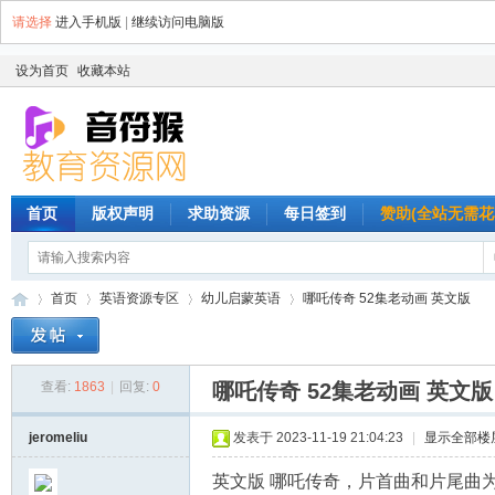
请选择
进入手机版
|
继续访问电脑版
设为首页
收藏本站
首页
版权声明
求助资源
每日签到
赞助(全站无需花
首页
英语资源专区
幼儿启蒙英语
哪吒传奇 52集老动画 英文版
查看:
1863
|
回复:
0
哪吒传奇 52集老动画 英文版
音
»
›
›
›
jeromeliu
发表于 2023-11-19 21:04:23
|
显示全部楼
英文版 哪吒传奇，片首曲和片尾曲