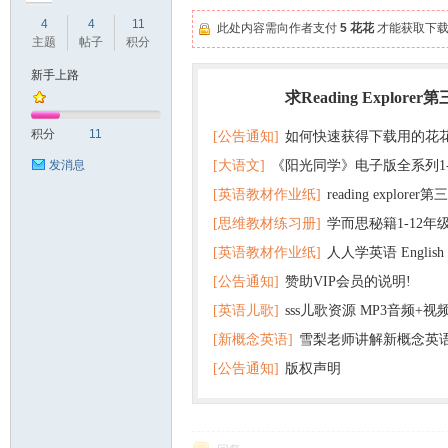
4
4
11
此处内容需向作者支付
5 花花
才能获取下载
主题
帖子
积分
新手上路
求Reading Explorer
热门
符
积分
11
[公告通知]
如何快速获得下载用的花
[大语文]
《阳光同学》电子版全系列1
发消息
[英语教材作业纸]
reading explor
+英语
[思维教材练习册]
学而思秘籍1-12年
+音频 百度云网盘下载
[英语教材作业纸]
人人学英语 English f
子版PDF全册 百度网盘
[公告通知]
赞助VIP会员的说明!
版pdf 百度网盘下载
猴
[英语儿歌]
sss儿歌资源 MP3音频+
[新概念英语]
雪梨老师讲解新概念英
百度云网盘下载
[公告通知]
版权声明