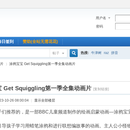
用户名
密码
每日签到
赞助(全站无需花花)
热搜:
牛津树
raz
拼音
帖子
搜
片
涂鸦宝宝 Get Squiggling第一季全集动画片
索
Get Squiggling第一季全集动画片
›
[复制链接]
-10-26 08:00:04
|
显示全部楼层
们推荐的，是一部BBC儿童频道制作的绘画启蒙动画—涂鸦宝宝 Get 
引导孩子学习用蜡笔涂鸦和进行联想编故事的动画。主人公小怪