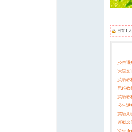
已有 1
热门
[公告通
[大语文]
[英语教
+英语
[思维教
+音频 
[英语教
子版PD
[公告通
版pdf
[英语儿
[新概念
百度云
[公告通