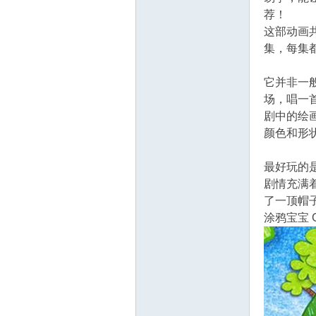
教
荐！
这部动画共
集，每集
它并非一
场，唱一
剧中的绘
颜色和形
育
最好玩的是
剧情充满着
了一顶帽
涂鸦宝宝 G
资