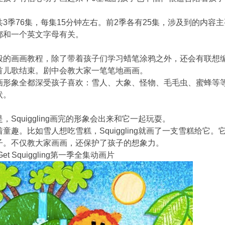
3季76集，每集15分钟左右。前2季各有25集，涉及到的内容主
都和一个英文字母有关。
般的画画教程，除了带着孩子们学习蜡笔涂鸦之外，还会有联想
首儿歌结束。剧中会教大家一笔笔地画画。
画形象全都深受孩子喜欢：雪人、大象、怪物、毛毛虫、蜜蜂等
状。
，Squiggling画完的形象会出来和它一起玩耍。
童趣。比如雪人想吃雪糕，Squiggling就画了一支雪糕给它。它想
子。不仅教大家画画，还保护了孩子的想象力。
et Squiggling第一季全集动画片