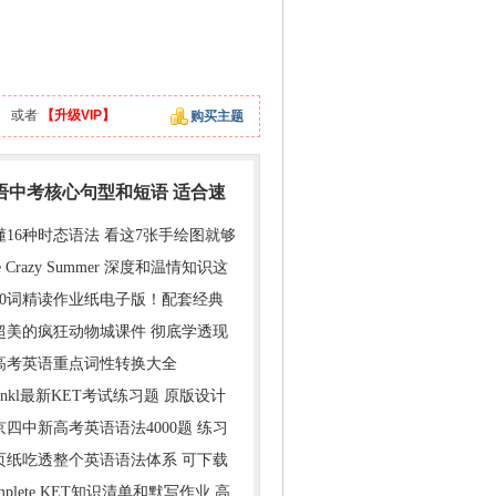
】
或者
【升级VIP】
购买主题
英语中考核心句型和短语 适合速
懂16种时态语法 看这7张手绘图就够
e Crazy Summer 深度和温情知识这
000词精读作业纸电子版！配套经典
超美的疯狂动物城课件 彻底学透现
年高考英语重点词性转换大全
inkl最新KET考试练习题 原版设计
京四中新高考英语语法4000题 练习
1页纸吃透整个英语语法体系 可下载
mplete KET知识清单和默写作业 高