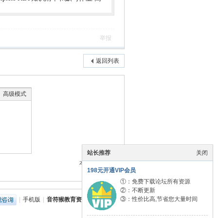
举报
返回列表
高级模式
站长推荐
关闭
本版积分规则
198元开通VIP会员
①：免费下载论坛所有资源
②：不断更新
③：性价比高,节省您大量时间
|
手机版
|
音符猴教育资源网
|
网站地图