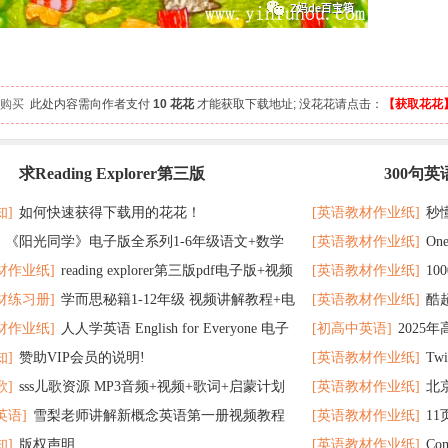
 人购买
此处内容需向作者支付
10 花花
才能获取下载地址; 没花花请点击：
【获取花花
求Reading Explorer第三版
300句
最新
记 随便拿分
知]
如何快速获得下载用的花花！
[英语教材作业纸]
秒
《阳光同学》电子版全系列1-6年级语文+数学
[英语教材作业纸]
On
了
材作业纸]
reading explorer第三版pdf电子版+视频
[英语教材作业纸]
1
个暑假读太应景了
材练习册]
学而思秘籍1-12年级 视频讲解教程+电
[英语教材作业纸]
酷
百度云网盘下载
教材超好用
材作业纸]
人人学英语 English for Everyone 电子
[初高中英语]
2025
F全册 百度网盘
在完成时
知]
赞助VIP会员的说明!
[英语教材作业纸]
Tw
 百度网盘下载
歌]
sss儿歌资源 MP3音频+视频+歌词+启蒙计划
[英语教材作业纸]
北
英语]
雪梨老师讲解新概念英语第一册视频教程
[英语教材作业纸]
1
网盘下载
题 可下载打印
知]
版权声明
[英语教材作业纸]
Co
打印