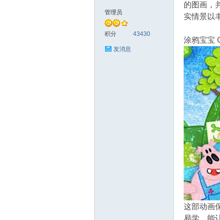
的图画，
管理员
实情景以
符
积分
43430
涂鸦宝宝 G
发消息
猴
这部动画
易学，能