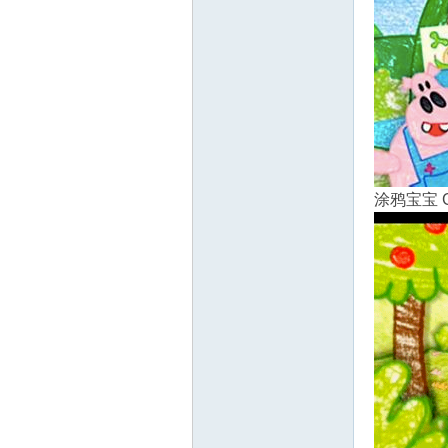
源
涂鸦宝宝 G
网