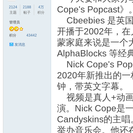
Cope's Popcast》
2124
2188
4万
主题
帖子
积分
Cbeebies 
管理员
开播于2002年，
符
积分
43442
蒙家庭来说是一个大宝
发消息
AlphaBlock
Nick Cope's 
2020年新推出的
钟，带英文字幕。
猴
视频是真人+动画形
演。Nick Cop
Candyskins
举办音乐会。他还