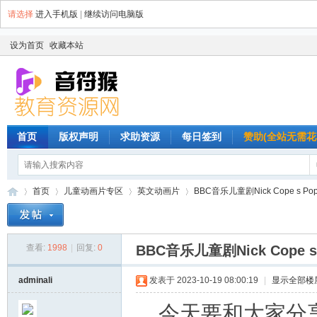
请选择
进入手机版
|
继续访问电脑版
设为首页
收藏本站
首页
版权声明
求助资源
每日签到
赞助(全站无需花
首页
儿童动画片专区
英文动画片
BBC音乐儿童剧Nick Cope s Po
查看:
1998
|
回复:
0
BBC音乐儿童剧Nick Cope 
音
»
›
›
›
adminali
发表于 2023-10-19 08:00:19
|
显示全部楼
今天要和大家分享