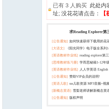
已有 3 人购买
此处内
址; 没花花请点击：
【
求Reading Explorer
热门
[公告通知]
如何快速获得下载用的花
[大语文]
《阳光同学》电子版全系列1
[英语教材作业纸]
reading explor
+英语
[思维教材练习册]
学而思秘籍1-12年
+音频 百度云网盘下载
[英语教材作业纸]
人人学英语 English f
子版PDF全册 百度网盘
[公告通知]
赞助VIP会员的说明!
版pdf 百度网盘下载
[英语儿歌]
sss儿歌资源 MP3音频+
[新概念英语]
雪梨老师讲解新概念英
百度云网盘下载
[公告通知]
版权声明