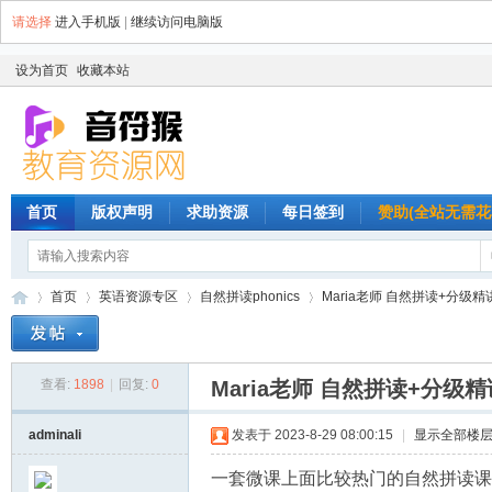
请选择
进入手机版
|
继续访问电脑版
设为首页
收藏本站
首页
版权声明
求助资源
每日签到
赞助(全站无需花
首页
英语资源专区
自然拼读phonics
Maria老师 自然拼读+分级
查看:
1898
|
回复:
0
Maria老师 自然拼读+分级
音
»
›
›
›
adminali
发表于 2023-8-29 08:00:15
|
显示全部楼
一套微课上面比较热门的自然拼读课