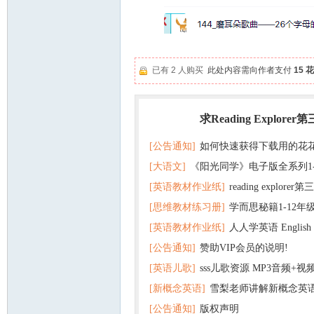
资
已有 2 人购买
此处内容需向作者支付
15 
求Reading Explorer
热门
[公告通知]
如何快速获得下载用的花
源
[大语文]
《阳光同学》电子版全系列1
[英语教材作业纸]
reading explor
+英语
[思维教材练习册]
学而思秘籍1-12年
+音频 百度云网盘下载
[英语教材作业纸]
人人学英语 English f
子版PDF全册 百度网盘
[公告通知]
赞助VIP会员的说明!
版pdf 百度网盘下载
[英语儿歌]
sss儿歌资源 MP3音频+
[新概念英语]
雪梨老师讲解新概念英
网
百度云网盘下载
[公告通知]
版权声明