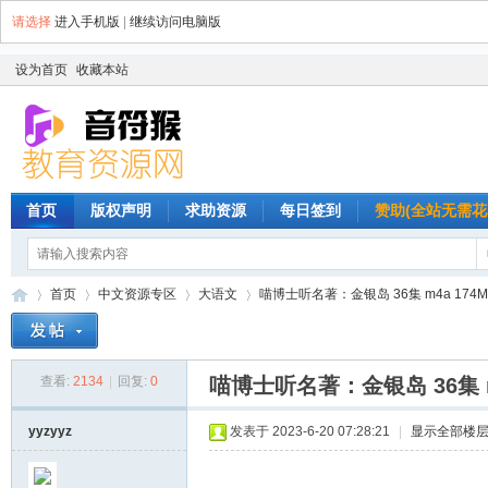
请选择
进入手机版
|
继续访问电脑版
设为首页
收藏本站
首页
版权声明
求助资源
每日签到
赞助(全站无需花
首页
中文资源专区
大语文
喵博士听名著：金银岛 36集 m4a 174M
查看:
2134
|
回复:
0
喵博士听名著：金银岛 36集 m
音
»
›
›
›
yyzyyz
发表于 2023-6-20 07:28:21
|
显示全部楼