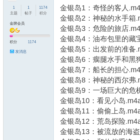
金银岛1：奇怪的客人.m4
1
1
1174
主题
帖子
积分
金银岛2：神秘的水手箱.m
金牌会员
金银岛3：危险的旅店.m4
符
金银岛4：油布包里的藏宝
积分
1174
金银岛5：出发前的准备.m
发消息
金银岛6：瘸腿水手和黑狗
金银岛7：船长的担心.m4
金银岛8：神秘的西尔弗.m
金银岛9：一场巨大的危机
猴
金银岛10：看见小岛.m4
金银岛11：偷偷上岛.m4
金银岛12：荒岛探险.m4
金银岛13：被流放的海盗.