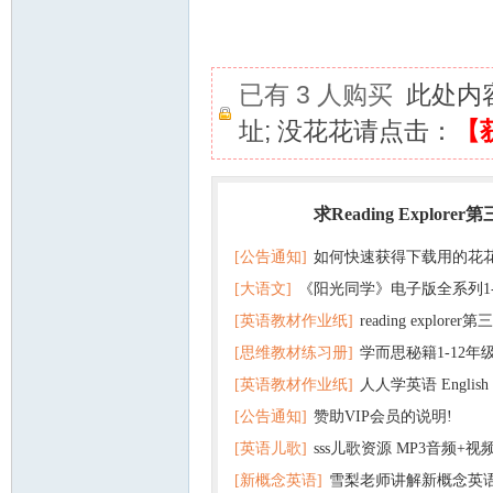
已有 3 人购买
此处内
址; 没花花请点击：
【
求Reading Explorer
热门
[公告通知]
如何快速获得下载用的花
[大语文]
《阳光同学》电子版全系列1
[英语教材作业纸]
reading explor
+英语
[思维教材练习册]
学而思秘籍1-12年
+音频 百度云网盘下载
[英语教材作业纸]
人人学英语 English f
子版PDF全册 百度网盘
[公告通知]
赞助VIP会员的说明!
版pdf 百度网盘下载
[英语儿歌]
sss儿歌资源 MP3音频+
[新概念英语]
雪梨老师讲解新概念英
百度云网盘下载