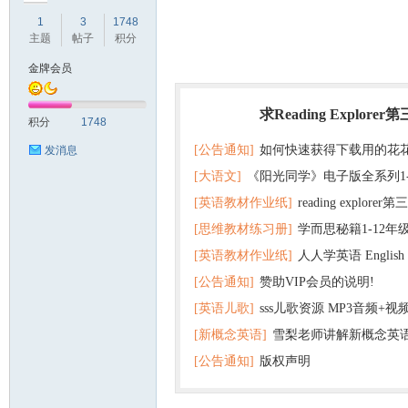
1
3
1748
主题
帖子
积分
金牌会员
符
求Reading Explorer
热门
积分
1748
[公告通知]
如何快速获得下载用的花
发消息
[大语文]
《阳光同学》电子版全系列1
[英语教材作业纸]
reading explor
+英语
[思维教材练习册]
学而思秘籍1-12年
+音频 百度云网盘下载
[英语教材作业纸]
人人学英语 English f
子版PDF全册 百度网盘
猴
[公告通知]
赞助VIP会员的说明!
版pdf 百度网盘下载
[英语儿歌]
sss儿歌资源 MP3音频+
[新概念英语]
雪梨老师讲解新概念英
百度云网盘下载
[公告通知]
版权声明