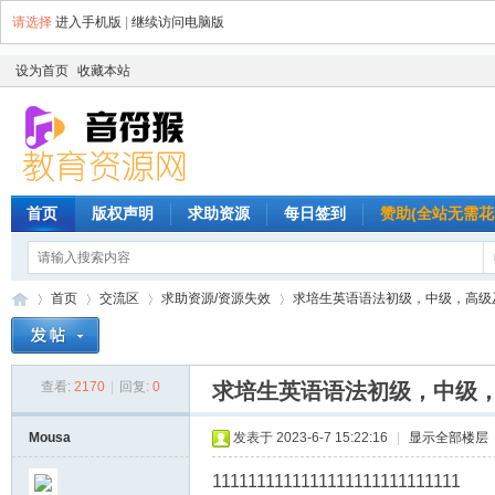
请选择
进入手机版
|
继续访问电脑版
设为首页
收藏本站
首页
版权声明
求助资源
每日签到
赞助(全站无需花
首页
交流区
求助资源/资源失效
求培生英语语法初级，中级，高级及练
查看:
2170
|
回复:
0
求培生英语语法初级，中级
音
»
›
›
›
Mousa
发表于 2023-6-7 15:22:16
|
显示全部楼层
1111111111111111111111111111