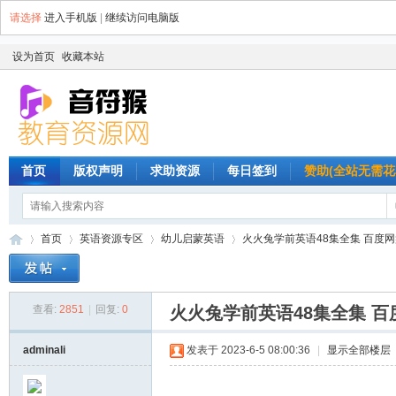
请选择
进入手机版
|
继续访问电脑版
设为首页
收藏本站
首页
版权声明
求助资源
每日签到
赞助(全站无需花
首页
英语资源专区
幼儿启蒙英语
火火兔学前英语48集全集 百度
查看:
2851
|
回复:
0
火火兔学前英语48集全集 
音
»
›
›
›
adminali
发表于 2023-6-5 08:00:36
|
显示全部楼层