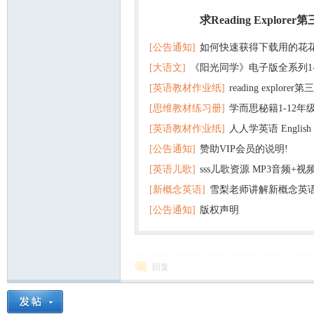
求Reading Explorer
热门
[公告通知]
如何快速获得下载用的花
[大语文]
《阳光同学》电子版全系列1
[英语教材作业纸]
reading explor
+英语
[思维教材练习册]
学而思秘籍1-12年
+音频 百度云网盘下载
[英语教材作业纸]
人人学英语 English f
子版PDF全册 百度网盘
[公告通知]
赞助VIP会员的说明!
版pdf 百度网盘下载
[英语儿歌]
sss儿歌资源 MP3音频+
[新概念英语]
雪梨老师讲解新概念英
百度云网盘下载
[公告通知]
版权声明
回复