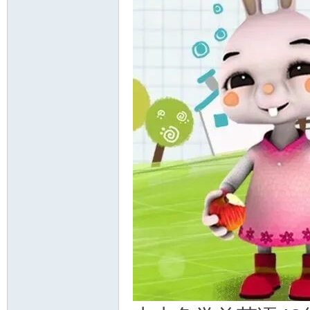
资
源
网