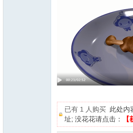
已有 1 人购买
此处内
址; 没花花请点击：
【